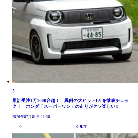
5
累計受注1万1000台超！ 異例の大ヒットEVを徹底チェッ
ク！ ホンダ「スーパーワン」の走りがクソ楽しい!!
2026年07月01日 11:30
クルマ