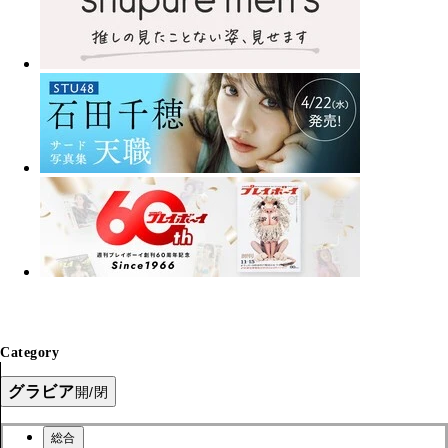
Category
グラビア
開/閉
総合