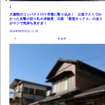
3
大激戦のコンパクトSUV市場に殴り込み！ 公道テストでわ
かった反撃の切り札の本物度 日産 「新型キックス」の走り
がマジで気持ち良すぎ！
2026年08月05日 11:30
クルマ