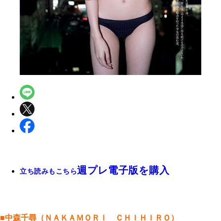
週プレ電子版を購入
立ち読みもこちら
■中森千尋（ＮＡＫＡＭＯＲＩ ＣＨＩＨＩＲＯ）