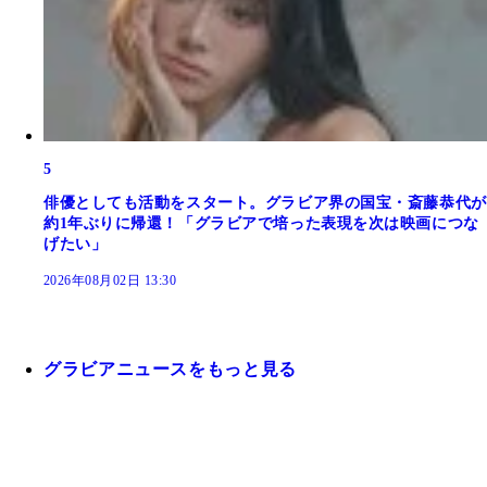
5
俳優としても活動をスタート。グラビア界の国宝・斎藤恭代が
約1年ぶりに帰還！「グラビアで培った表現を次は映画につな
げたい」
2026年08月02日 13:30
グラビアニュースをもっと見る