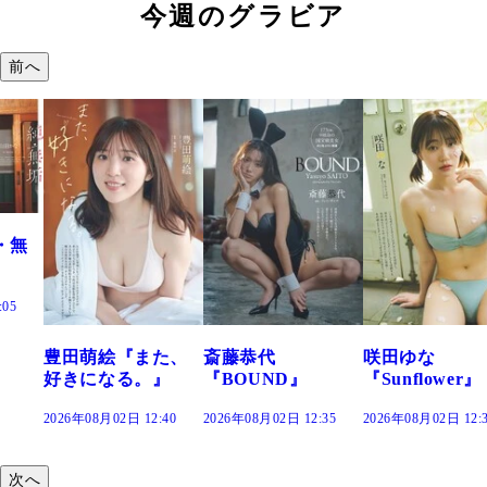
今週のグラビア
前へ
た、
斎藤恭代
咲田ゆな
藤水咲桜『花
』
『BOUND』
『Sunflower』
だまり』
:40
2026年08月02日 12:35
2026年08月02日 12:30
2026年08月02日 12:
次へ