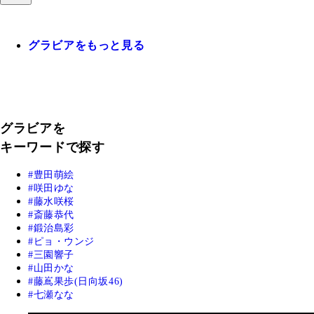
グラビアをもっと見る
グラビアを
キーワードで探す
豊田萌絵
咲田ゆな
藤水咲桜
斎藤恭代
鍛治島彩
ピョ・ウンジ
三園響子
山田かな
藤嶌果歩(日向坂46)
七瀬なな