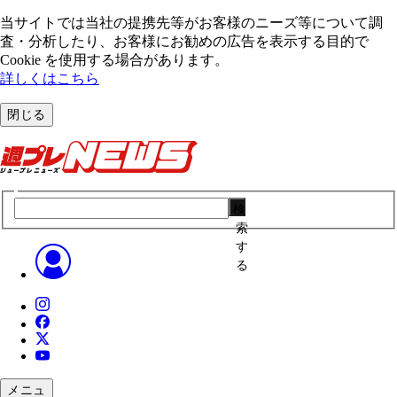
当サイトでは当社の提携先等がお客様のニーズ等について調
査・分析したり、お客様にお勧めの広告を表⽰する⽬的で
Cookie を使⽤する場合があります。
詳しくはこちら
閉じる
検
索
す
る
メニュ