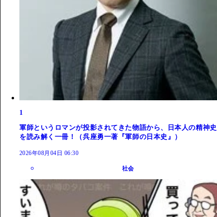
1
軍師というロマンが投影されてきた物語から、日本人の精神史
を読み解く一冊！（呉座勇一著『軍師の日本史』）
2026年08月04日 06:30
社会