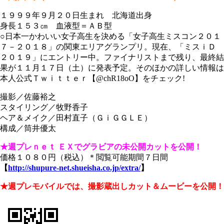
１９９９年９月２０日生まれ 北海道出身
身長１５３㎝ 血液型＝ＡＢ型
○日本一かわいい女子高生を決める「女子高生ミスコン２０１
７－２０１８」の関東エリアグランプリ。現在、「ミスｉＤ
２０１９」にエントリー中。ファイナリストまで残り、最終結
果が１１月１７日（土）に発表予定。そのほかの詳しい情報は
本人公式Ｔｗｉｔｔｅｒ【@chR18oO】をチェック!
撮影／佐藤裕之
スタイリング／牧野香子
ヘア＆メイク／田村直子（ＧｉＧＧＬＥ）
構成／筒井優太
★週プレｎｅｔ ＥＸでグラビアの未公開カットを公開！
価格１０８０円（税込）＊閲覧可能期間７日間
【
http://shupure-net.shueisha.co.jp/extra/
】
★週プレモバイルでは、撮影蔵出しカット＆ムービーを公開！