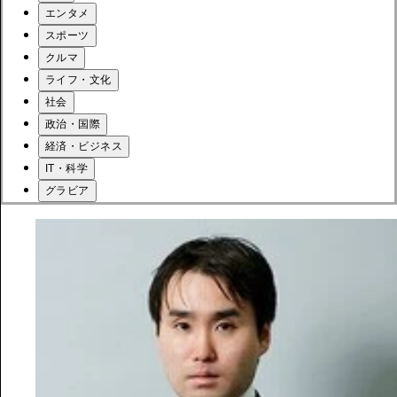
エンタメ
スポーツ
クルマ
ライフ・文化
社会
政治・国際
経済・ビジネス
IT・科学
グラビア