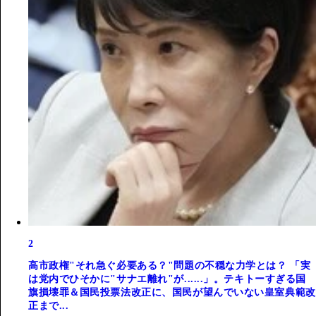
2
高市政権"それ急ぐ必要ある？"問題の不穏な力学とは？ 「実
は党内でひそかに"サナエ離れ"が......」。テキトーすぎる国
旗損壊罪＆国民投票法改正に、国民が望んでいない皇室典範改
正まで...