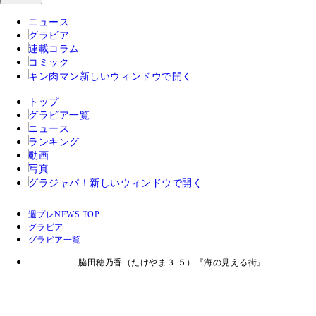
ニュース
グラビア
連載コラム
コミック
キン肉マン
新しいウィンドウで開く
トップ
グラビア一覧
ニュース
ランキング
動画
写真
グラジャパ！
新しいウィンドウで開く
週プレNEWS TOP
グラビア
グラビア一覧
脇田穂乃香（たけやま３.５）『海の見える街』