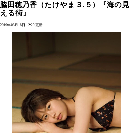
脇田穂乃香（たけやま３.５）『海の見
える街』
2019年08月18日 12:20 更新