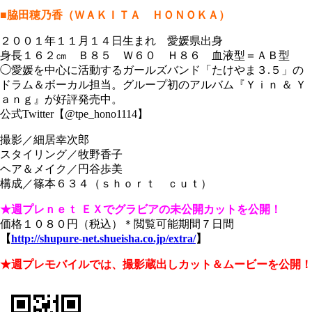
■脇田穂乃香（ＷＡＫＩＴＡ ＨＯＮＯＫＡ）
２００１年１１月１４日生まれ 愛媛県出身
身長１６２㎝ Ｂ８５ Ｗ６０ Ｈ８６ 血液型＝ＡＢ型
◯愛媛を中心に活動するガールズバンド「たけやま３.５」の
ドラム＆ボーカル担当。グループ初のアルバム『Ｙｉｎ ＆ Ｙ
ａｎｇ』が好評発売中。
公式Twitter【@tpe_hono1114】
撮影／細居幸次郎
スタイリング／牧野香子
ヘア＆メイク／円谷歩美
構成／篠本６３４（ｓｈｏｒｔ ｃｕｔ）
★週プレｎｅｔ ＥＸでグラビアの未公開カットを公開！
価格１０８０円（税込）＊閲覧可能期間７日間
【
http://shupure-net.shueisha.co.jp/extra/
】
★週プレモバイルでは、撮影蔵出しカット＆ムービーを公開！