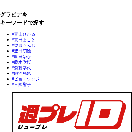
グラビアを
キーワードで探す
青山ひかる
真田まこと
栗原もみじ
豊田萌絵
咲田ゆな
藤水咲桜
斎藤恭代
鍛治島彩
ピョ・ウンジ
三園響子