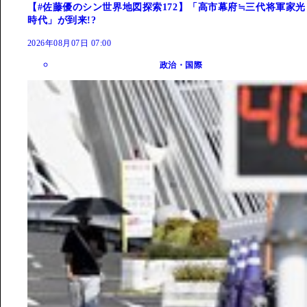
【#佐藤優のシン世界地図探索172】「高市幕府≒三代将軍家光
時代」が到来!?
2026年08月07日 07:00
政治・国際