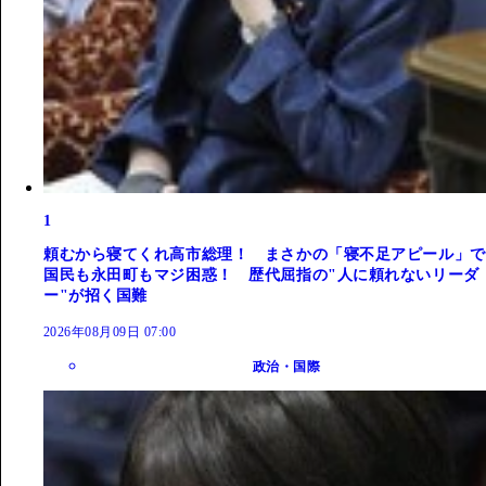
1
頼むから寝てくれ高市総理！ まさかの「寝不足アピール」で
国民も永田町もマジ困惑！ 歴代屈指の"人に頼れないリーダ
ー"が招く国難
2026年08月09日 07:00
政治・国際