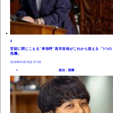
4
官邸に閉じこもる"卑弥呼"高市首相がこれから迎える「3つの
危機」
2026年05月16日 07:00
政治・国際