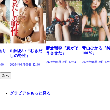
溝端 葵『もう
つの、あおい
で。』
2026年08月09日 12:
麻倉瑞季『夏がそ
青山ひかる『純度
きだ
うさせた』
100％』
2026年08月09日 12:35
2026年08月09日 12:30
:40
次へ
グラビアをもっと見る