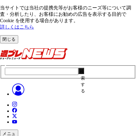
当サイトでは当社の提携先等がお客様のニーズ等について調
査・分析したり、お客様にお勧めの広告を表⽰する⽬的で
Cookie を使⽤する場合があります。
詳しくはこちら
閉じる
検
索
す
る
メニュ