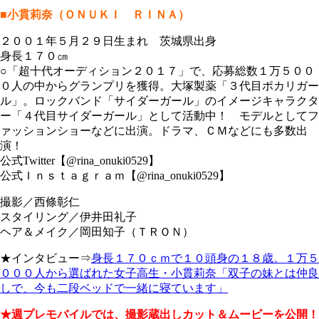
■小貫莉奈（ＯＮＵＫＩ ＲＩＮＡ）
２００１年５月２９日生まれ 茨城県出身
身長１７０㎝
○「超十代オーディション２０１７」で、応募総数１万５００
０人の中からグランプリを獲得。大塚製薬「３代目ポカリガー
ル」。ロックバンド「サイダーガール」のイメージキャラクタ
ー「４代目サイダーガール」として活動中！ モデルとしてフ
ァッションショーなどに出演。ドラマ、ＣＭなどにも多数出
演！
公式Twitter【@rina_onuki0529】
公式Ｉｎｓｔａｇｒａｍ【@rina_onuki0529】
撮影／西條彰仁
スタイリング／伊井田礼子
ヘア＆メイク／岡田知子（ＴＲＯＮ）
★インタビュー⇒
身長１７０ｃｍで１０頭身の１８歳。１万５
０００人から選ばれた女子高生・小貫莉奈「双子の妹とは仲良
しで、今も二段ベッドで一緒に寝ています」
★週プレモバイルでは、撮影蔵出しカット＆ムービーを公開！