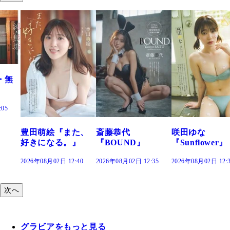
また、
斎藤恭代
咲田ゆな
藤水咲桜『花
。』
『BOUND』
『Sunflower』
だまり』
2:40
2026年08月02日 12:35
2026年08月02日 12:30
2026年08月02日 12
次へ
グラビアをもっと見る