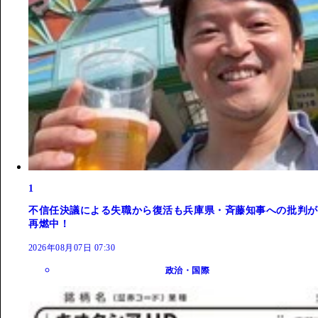
1
不信任決議による失職から復活も兵庫県・斉藤知事への批判が
再燃中！
2026年08月07日 07:30
政治・国際