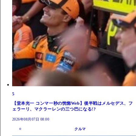
5
【堂本光一 コンマ一秒の恍惚Web】後半戦はメルセデス、フ
ェラーリ、マクラーレンの三つ巴になる!?
2026年08月07日 08:00
クルマ