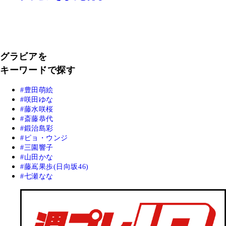
グラビアを
キーワードで探す
豊田萌絵
咲田ゆな
藤水咲桜
斎藤恭代
鍛治島彩
ピョ・ウンジ
三園響子
山田かな
藤嶌果歩(日向坂46)
七瀬なな