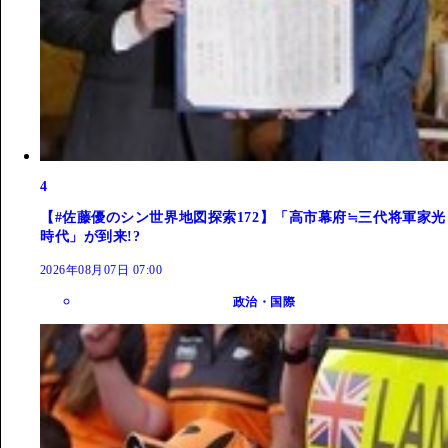
4
【#佐藤優のシン世界地図探索172】「高市幕府≒三代将軍家光
時代」が到来!?
2026年08月07日 07:00
政治・国際