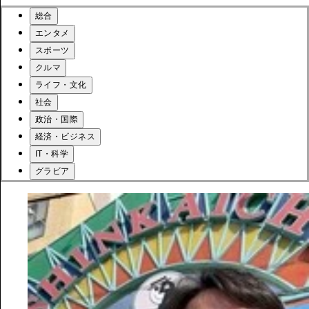
総合
エンタメ
スポーツ
クルマ
ライフ・文化
社会
政治・国際
経済・ビジネス
IT・科学
グラビア