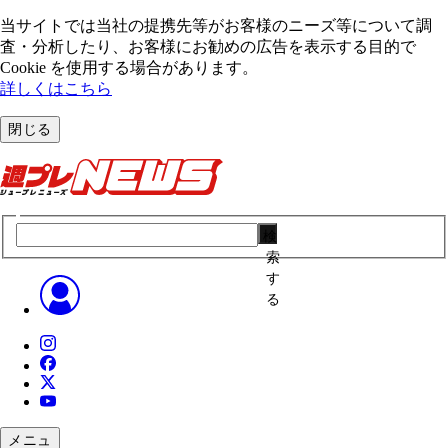
当サイトでは当社の提携先等がお客様のニーズ等について調
査・分析したり、お客様にお勧めの広告を表⽰する⽬的で
Cookie を使⽤する場合があります。
詳しくはこちら
閉じる
検
索
す
る
メニュ