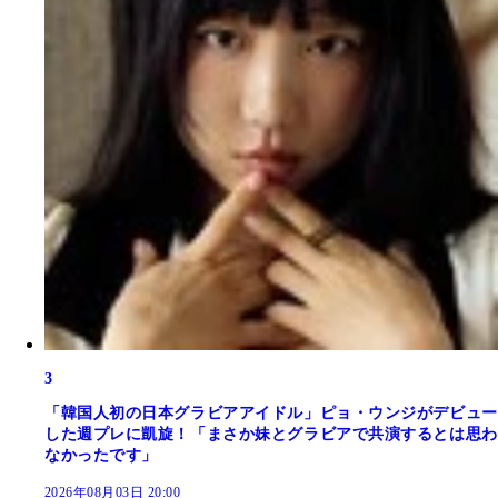
3
「韓国人初の日本グラビアアイドル」ピョ・ウンジがデビュー
した週プレに凱旋！「まさか妹とグラビアで共演するとは思わ
なかったです」
2026年08月03日 20:00