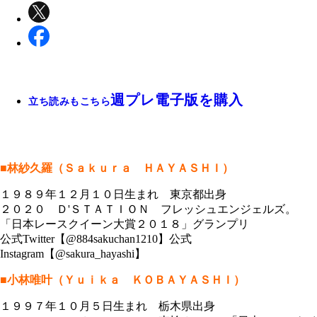
週プレ電子版を購入
立ち読みもこちら
■林紗久羅（Ｓａｋｕｒａ ＨＡＹＡＳＨＩ）
１９８９年１２月１０日生まれ 東京都出身
２０２０ Ｄ'ＳＴＡＴＩＯＮ フレッシュエンジェルズ。
「日本レースクイーン大賞２０１８」グランプリ
公式Twitter【@884sakuchan1210】公式
Instagram【@sakura_hayashi】
■小林唯叶（Ｙｕｉｋａ ＫＯＢＡＹＡＳＨＩ）
１９９７年１０月５日生まれ 栃木県出身