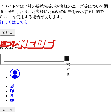
当サイトでは当社の提携先等がお客様のニーズ等について調
査・分析したり、お客様にお勧めの広告を表⽰する⽬的で
Cookie を使⽤する場合があります。
詳しくはこちら
閉じる
検
索
す
る
メニュ