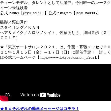
ティーンモデル、タレントとして活躍中。今回唯一のレースク
イーン未経験者
公式Twitter【@yu_na0905】公式Instagram【@yu_na0905】
撮影／栗山秀作
スタイリング／ＫＡＮ
ヘア＆メイク／ムロゾノケイト、佐藤ありさ、澤田果歩（Ｇｉ
ＧＧＬＥ）
★「東京オートサロン２０２１」は、千葉・幕張メッセで２０
２１年１月１５日（金）～１７日（日）に開催予定！ 詳しく
は公式ホームページ【https://www.tokyoautosalon.jp/2021/】
★５人それぞれの動画メッセージはコチラ！