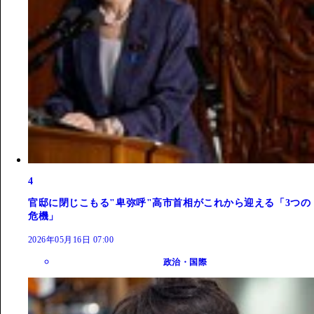
4
官邸に閉じこもる"卑弥呼"高市首相がこれから迎える「3つの
危機」
2026年05月16日 07:00
政治・国際