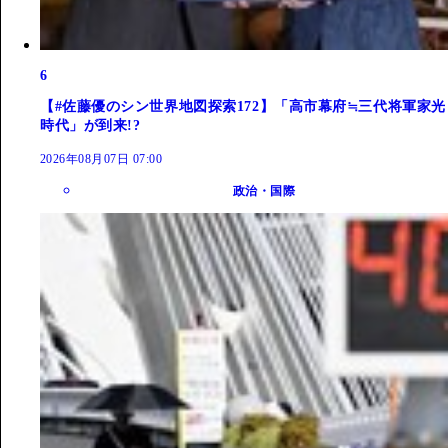
6
【#佐藤優のシン世界地図探索172】「高市幕府≒三代将軍家光
時代」が到来!?
2026年08月07日 07:00
政治・国際