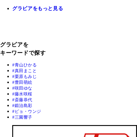
グラビアをもっと見る
グラビアを
キーワードで探す
青山ひかる
真田まこと
栗原もみじ
豊田萌絵
咲田ゆな
藤水咲桜
斎藤恭代
鍛治島彩
ピョ・ウンジ
三園響子