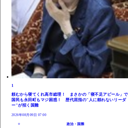
1
頼むから寝てくれ高市総理！ まさかの「寝不足アピール」で
国民も永田町もマジ困惑！ 歴代屈指の"人に頼れないリーダ
ー"が招く国難
2026年08月09日 07:00
政治・国際