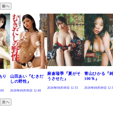
前へ
溝端 葵『もう
つの、あおい
で。』
2026年08月09日 12:
麻倉瑞季『夏がそ
青山ひかる『純度
きだ
うさせた』
100％』
2026年08月09日 12:35
2026年08月09日 12:30
:40
次へ