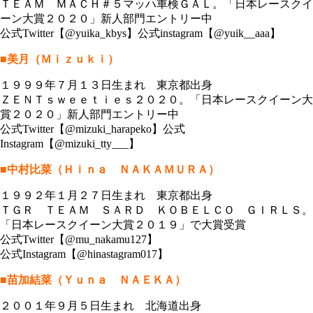
ＴＥＡＭ ＭＡＣＨ＃５マッハ車検ＧＡＬ。「日本レースクイ
ーン大賞２０２０」新人部門エントリー中
公式Twitter【@yuika_kbys】公式instagram【@yuik__aaa】
■美月（Ｍｉｚｕｋｉ）
１９９９年７月１３日生まれ 東京都出身
ＺＥＮＴｓｗｅｅｔｉｅｓ２０２０。「日本レースクイーン大
賞２０２０」新人部門エントリー中
公式Twitter【@mizuki_harapeko】公式
Instagram【@mizuki_tty___】
■中村比菜（Ｈｉｎａ ＮＡＫＡＭＵＲＡ）
１９９２年１月２７日生まれ 東京都出身
ＴＧＲ ＴＥＡＭ ＳＡＲＤ ＫＯＢＥＬＣＯ ＧＩＲＬＳ。
「日本レースクイーン大賞２０１９」で大賞受賞
公式Twitter【@mu_nakamu127】
公式Instagram【@hinastagram017】
■苗加結菜（Ｙｕｎａ ＮＡＥＫＡ）
２００１年９月５日生まれ 北海道出身