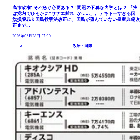
高市政権"それ急ぐ必要ある？"問題の不穏な力学とは？ 「実
は党内でひそかに"サナエ離れ"が......」。テキトーすぎる国
旗損壊罪＆国民投票法改正に、国民が望んでいない皇室典範改
正まで...
2026年06月28日 07:00
政治・国際