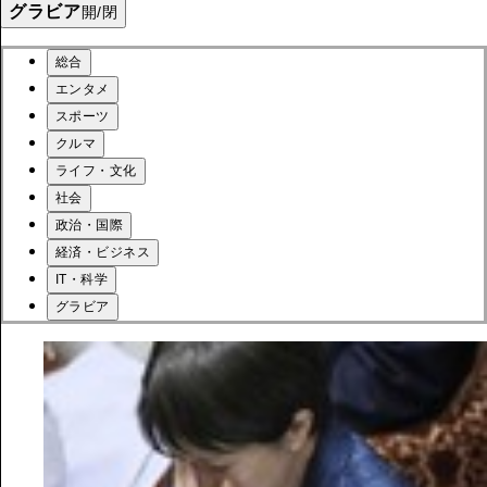
グラビア
開/閉
総合
エンタメ
スポーツ
クルマ
ライフ・文化
社会
政治・国際
経済・ビジネス
IT・科学
グラビア