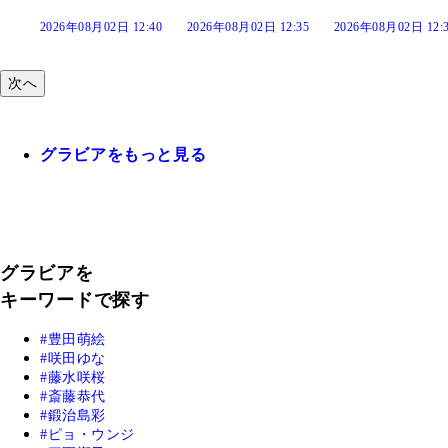
:40
2026年08月02日 12:35
2026年08月02日 12:30
2026年08月02日 12:
次へ
グラビアをもっと見る
グラビアを
キーワードで探す
豊田萌絵
咲田ゆな
藤水咲桜
斎藤恭代
鍛治島彩
ピョ・ウンジ