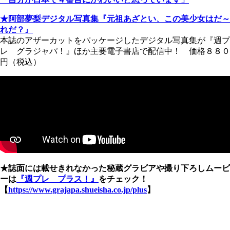
★阿部夢梨デジタル写真集『元祖あざとい、この美少女はだ～
れだ？』
本誌のアザーカットをパッケージしたデジタル写真集が『週プ
レ グラジャパ！』ほか主要電子書店で配信中！ 価格８８０
円（税込）
★誌面には載せきれなかった秘蔵グラビアや撮り下ろしムービ
ーは
『週プレ プラス！』
をチェック！
【
https://www.grajapa.shueisha.co.jp/plus
】