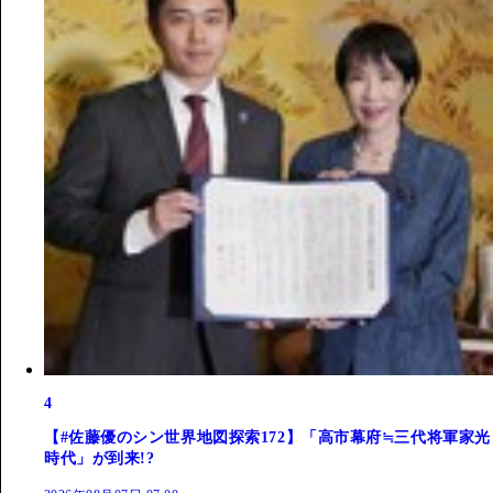
4
【#佐藤優のシン世界地図探索172】「高市幕府≒三代将軍家光
時代」が到来!?