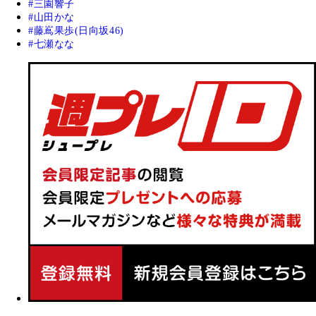
三園響子
山田かな
藤嶌果歩(日向坂46)
七瀬なな