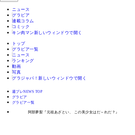
ニュース
グラビア
連載コラム
コミック
キン肉マン
新しいウィンドウで開く
トップ
グラビア一覧
ニュース
ランキング
動画
写真
グラジャパ！
新しいウィンドウで開く
週プレNEWS TOP
グラビア
グラビア一覧
阿部夢梨『元祖あざとい、 この美少女はだ～れだ？』