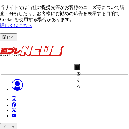
当サイトでは当社の提携先等がお客様のニーズ等について調
査・分析したり、お客様にお勧めの広告を表⽰する⽬的で
Cookie を使⽤する場合があります。
詳しくはこちら
閉じる
検
索
す
る
メニュ