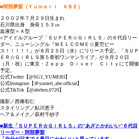
■阿部夢梨（Ｙｕｍｅｒｉ ＡＢＥ）
２００２年７月２９日生まれ
石川県出身 身長１５３㎝
血液型＝Ａ型
○アイドルグループ「ＳＵＰＥＲ☆ＧｉＲＬＳ」の６代目リー
ダー。ニューシングル『ＷＥＬＣＯＭＥ☆夏空ピー
ス！！！！！』が８月２５日（水）にリリース予定。「ＳＵＰ
ＥＲ☆ＧｉＲＬＳ第５章初ワンマンライブ」が９月２０日
（月・祝）に東京・Ｚｅｐｐ Ｄｉｖｅｒ Ｃｉｔｙにて開催
予定。
公式Twitter【@SG3_YUMERI】
公式Instagram【＠yumeri_abe.official】
公式TikTok【@abeben.0729】
撮影／西條彰仁
スタイリング／鮎川恵子
ヘア＆メイク／萩村千紗子
■新生「ＳＵＰＥＲ☆ＧｉＲＬＳ」の"あざとかわいい"６代目
リーダー・阿部夢梨
「自分が日本で４番目にかわいいと思っています」