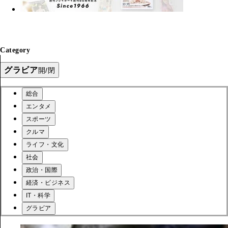
Category
グラビア
開/閉
総合
エンタメ
スポーツ
クルマ
ライフ・文化
社会
政治・国際
経済・ビジネス
IT・科学
グラビア