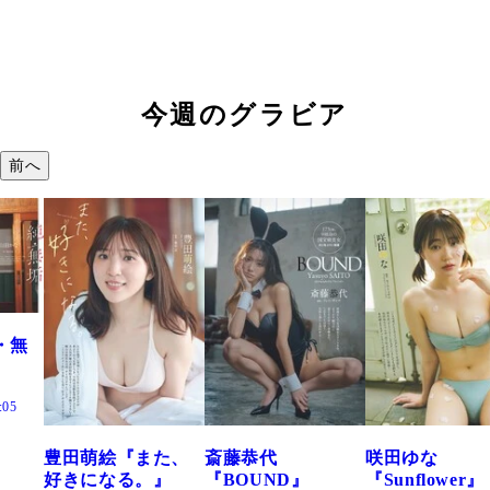
今週のグラビア
前へ
た、
斎藤恭代
咲田ゆな
藤水咲桜『花
』
『BOUND』
『Sunflower』
だまり』