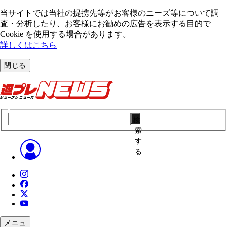
当サイトでは当社の提携先等がお客様のニーズ等について調
査・分析したり、お客様にお勧めの広告を表⽰する⽬的で
Cookie を使⽤する場合があります。
詳しくはこちら
閉じる
検
索
す
る
メニュ