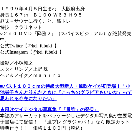
１９９９年４月５日生まれ 大阪府出身
身長１６７㎝ Ｂ１００ Ｗ６３ Ｈ９５
趣味＝サウナに行くこと、筋トレ
特技＝クラリネット
○２ｎｄ ＤＶＤ『降臨２』（スパイスビジュアル）が絶賛発売
中。
公式Twitter【@kei_fubuki_】
公式Instagram【@kei_fubuki_】
撮影／小塚毅之
スタイリング／上野 珠
ヘア＆メイク／ｍａｈｉｒｏ
■バスト１００ｃｍの特級大型新人・風吹ケイが初登場！「小
池栄子さんと並んだときに『こっちのグラビアもいいな』って
思われる存在になりたい」
★風吹ケイデジタル写真集『「最強」の発見』
本誌のアザーカットをパッケージしたデジタル写真集が主要電
子書店にて配信！ 『週プレ グラジャパ！』なら 限定カット
特典付き！！ 価格１１００円（税込）