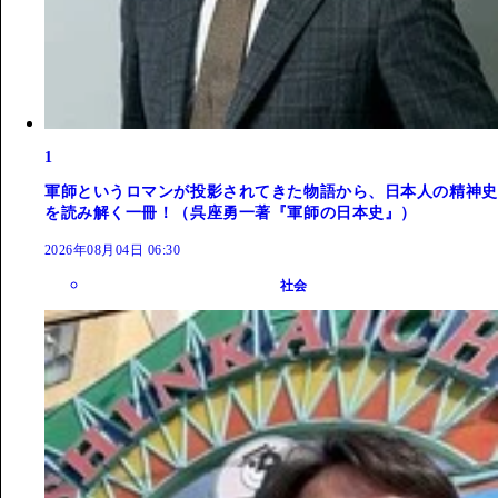
1
軍師というロマンが投影されてきた物語から、日本人の精神史
を読み解く一冊！（呉座勇一著『軍師の日本史』）
2026年08月04日 06:30
社会