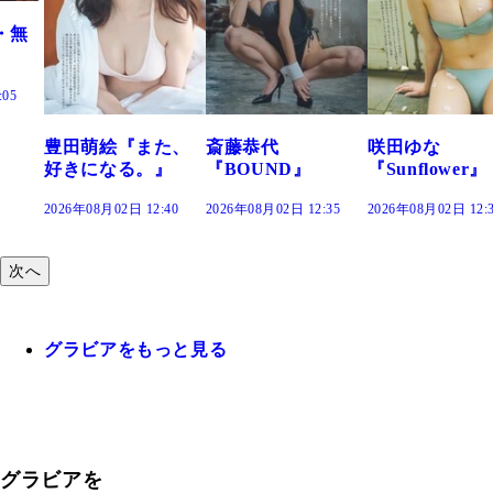
た、
斎藤恭代
咲田ゆな
藤水咲桜『花
』
『BOUND』
『Sunflower』
だまり』
:40
2026年08月02日 12:35
2026年08月02日 12:30
2026年08月02日 12:
次へ
グラビアをもっと見る
グラビアを