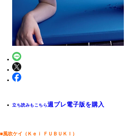
週プレ電子版を購入
立ち読みもこちら
■風吹ケイ（Ｋｅｉ ＦＵＢＵＫＩ）