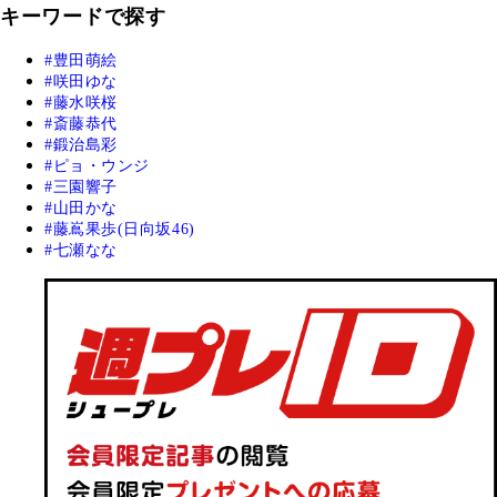
キーワードで探す
豊田萌絵
咲田ゆな
藤水咲桜
斎藤恭代
鍛治島彩
ピョ・ウンジ
三園響子
山田かな
藤嶌果歩(日向坂46)
七瀬なな