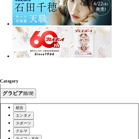
Category
グラビア
開/閉
総合
エンタメ
スポーツ
クルマ
ライフ・文化