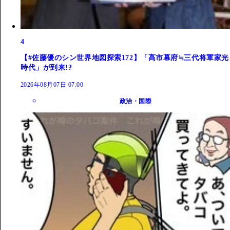
4
【#佐藤優のシン世界地図探索172】「高市幕府≒三代将軍家光
時代」が到来!?
2026年08月07日 07:00
政治・国際