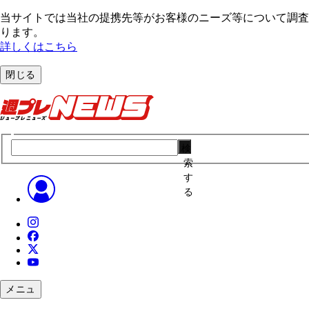
当サイトでは当社の提携先等がお客様のニーズ等について調査・
ります。
詳しくはこちら
閉じる
検
索
す
る
メニュ