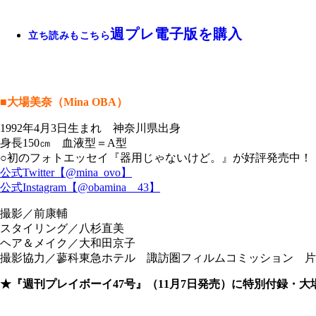
週プレ電子版を購入
立ち読みもこちら
■大場美奈（Mina OBA）
1992年4月3日生まれ 神奈川県出身
身長150㎝ 血液型＝A型
○初のフォトエッセイ『器用じゃないけど。』が好評発売中！ 公式
公式Twitter【@mina_ovo】
公式Instagram【@obamina__43】
撮影／前康輔
スタイリング／八杉直美
ヘア＆メイク／大和田京子
撮影協力／蓼科東急ホテル 諏訪圏フィルムコミッション 片
★『週刊プレイボーイ47号』（11月7日発売）に特別付録・大