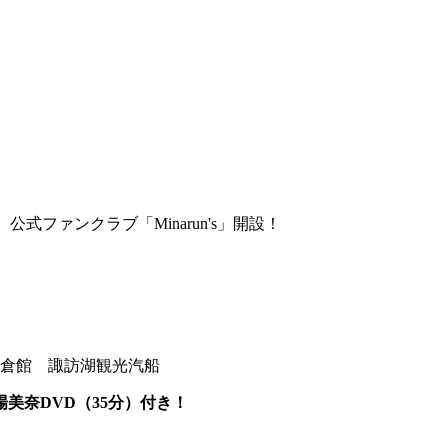
ファンクラブ「Minarun's」開設！
倉館 諏訪湖観光汽船
場美奈DVD（35分）付き！