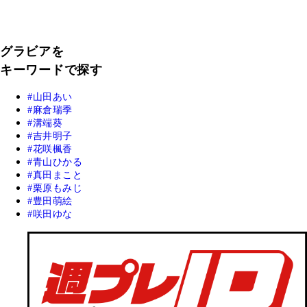
グラビアを
キーワードで探す
山田あい
麻倉瑞季
溝端葵
吉井明子
花咲楓香
青山ひかる
真田まこと
栗原もみじ
豊田萌絵
咲田ゆな