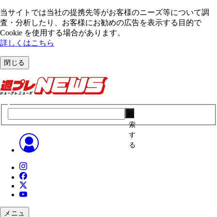
当サイトでは当社の提携先等がお客様のニーズ等について調
査・分析したり、お客様にお勧めの広告を表⽰する⽬的で
Cookie を使⽤する場合があります。
詳しくはこちら
閉じる
検
索
す
る
メニュ