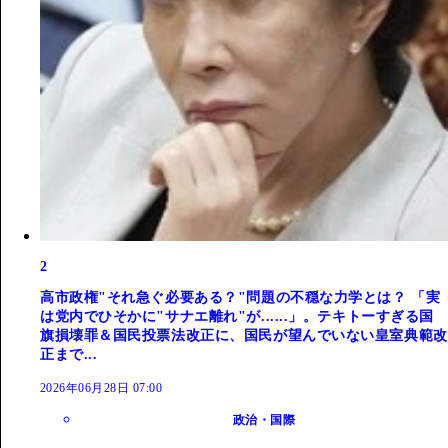
2
高市政権"それ急ぐ必要ある？"問題の不穏な力学とは？ 「実
は党内でひそかに"サナエ離れ"が......」。テキトーすぎる国
旗損壊罪＆国民投票法改正に、国民が望んでいない皇室典範改
正まで...
2026年06月28日 07:00
政治・国際