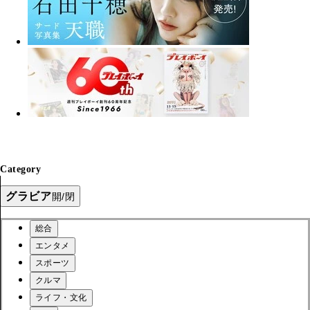
Category
グラビア
開/閉
総合
エンタメ
スポーツ
クルマ
ライフ・文化