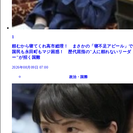
1
頼むから寝てくれ高市総理！ まさかの「寝不足アピール」で
国民も永田町もマジ困惑！ 歴代屈指の"人に頼れないリーダ
ー"が招く国難
2026年08月09日 07:00
政治・国際