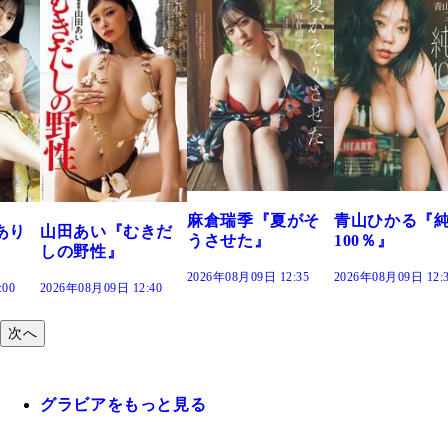
溝端
つの
で。
2026年
麻倉瑞季『夏がそ
青山ひかる『純度
あい『むきだ
うさせた』
100％』
野性』
2026年08月09日 12:35
2026年08月09日 12:30
年08月09日 12:40
次へ
グラビアをもっと見る