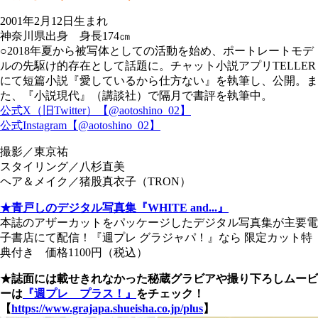
2001年2月12日生まれ
神奈川県出身 身長174㎝
○2018年夏から被写体としての活動を始め、ポートレートモデ
ルの先駆け的存在として話題に。チャット小説アプリTELLER
にて短篇小説『愛しているから仕方ない』を執筆し、公開。ま
た、『小説現代』（講談社）で隔月で書評を執筆中。
公式X（旧Twitter）【@aotoshino_02】
公式Instagram【@aotoshino_02】
撮影／東京祐
スタイリング／八杉直美
ヘア＆メイク／猪股真衣子（TRON）
★青戸しのデジタル写真集『WHITE and...』
本誌のアザーカットをパッケージしたデジタル写真集が主要電
子書店にて配信！『週プレ グラジャパ！』なら 限定カット特
典付き 価格1100円（税込）
★誌面には載せきれなかった秘蔵グラビアや撮り下ろしムービ
ーは
『週プレ プラス！』
をチェック！
【
https://www.grajapa.shueisha.co.jp/plus
】