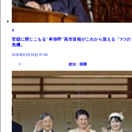
4
官邸に閉じこもる"卑弥呼"高市首相がこれから迎える「3つの
危機」
2026年05月16日 07:00
政治・国際