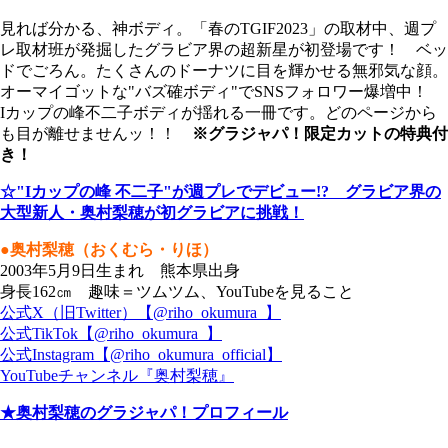
見れば分かる、神ボディ。「春のTGIF2023」の取材中、週プ
レ取材班が発掘したグラビア界の超新星が初登場です！ ベッ
ドでごろん。たくさんのドーナツに目を輝かせる無邪気な顔。
オーマイゴットな"バズ確ボディ"でSNSフォロワー爆増中！
Iカップの峰不二子ボディが揺れる一冊です。どのページから
も目が離せませんッ！！
※グラジャパ！限定カットの特典付
き！
☆"Iカップの峰 不二子"が週プレでデビュー!? グラビア界の
大型新人・奥村梨穂が初グラビアに挑戦！
●奥村梨穂（おくむら・りほ）
2003年5月9日生まれ 熊本県出身
身長162㎝ 趣味＝ツムツム、YouTubeを見ること
公式X（旧Twitter）【@riho_okumura_】
公式TikTok【@riho_okumura_】
公式Instagram【@riho_okumura_official】
YouTubeチャンネル『奥村梨穂』
★奥村梨穂のグラジャパ！プロフィール