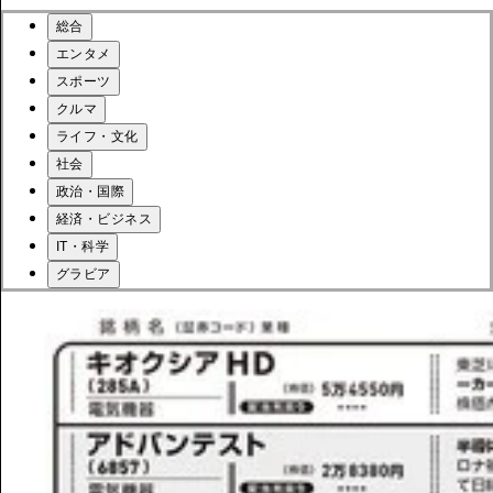
総合
エンタメ
スポーツ
クルマ
ライフ・文化
社会
政治・国際
経済・ビジネス
IT・科学
グラビア