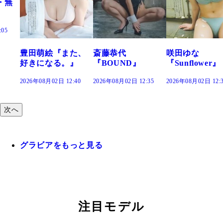
た、
斎藤恭代
咲田ゆな
藤水咲桜『花
』
『BOUND』
『Sunflower』
だまり』
:40
2026年08月02日 12:35
2026年08月02日 12:30
2026年08月02日 12:
次へ
グラビアをもっと見る
注目モデル