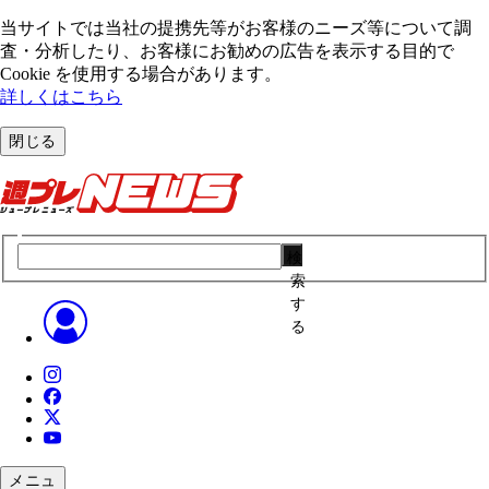
当サイトでは当社の提携先等がお客様のニーズ等について調
査・分析したり、お客様にお勧めの広告を表⽰する⽬的で
Cookie を使⽤する場合があります。
詳しくはこちら
閉じる
検
索
す
る
メニュ