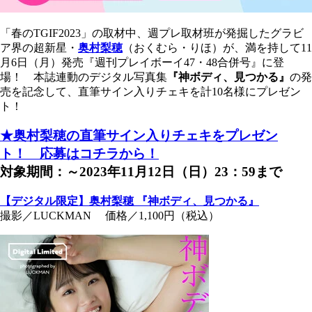
「春のTGIF2023」の取材中、週プレ取材班が発掘したグラビ
ア界の超新星・
奥村梨穂
（おくむら・りほ）が、満を持して11
月6日（月）発売『週刊プレイボーイ47・48合併号』に登
場！ 本誌連動のデジタル写真集
『神ボディ、見つかる』
の発
売を記念して、直筆サイン入りチェキを計10名様にプレゼン
ト！
★奥村梨穂の
直筆サイン入りチェキをプレゼン
ト！ 応募はコチラから！
対象期間：～2023年11月12日（日）23：59まで
【デジタル限定】奥村梨穂 『神ボディ、見つかる』
撮影／LUCKMAN 価格／1,100円（税込）