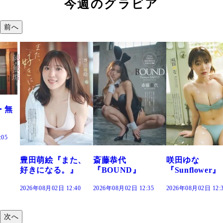
今週のグラビア
前へ
た、
斎藤恭代
咲田ゆな
藤水咲桜『花
』
『BOUND』
『Sunflower』
だまり』
:40
2026年08月02日 12:35
2026年08月02日 12:30
2026年08月02日 12:
次へ