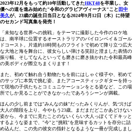
2023年12月をもって約10年活動してきた
HKT48
を卒業し、女
優への道を進み始めた"令和のグラビアヴィーナス"こと
田中
美久
が、23歳の誕生日当日となる2024年9月12日（木）に待望
のセカンド写真集を発売！
「未知なる世界への挑戦」をテーマに撮影した今作のロケ地
は、南半球に位置するオーストラリアのバイロンベイ＆ゴール
ドコースト。片道約10時間ものフライトで初めて降り立つ広大
な大地と海を舞台に、彼女らしい弾ける笑顔と澄ました表情の
振り幅、そしてなんといっても磨きに磨き抜かれた令和最高峰
の美ボディが際立ちまくります！
また、初めて触れ合う動物たちを前にはしゃぐ様子や、初めて
のサップに本気で挑む姿、またアコースティックギターを持っ
て現地の子供たちとコミュニケーションをとる姿など、この場
所でしか見ることができなかったであろうシーンが満載。
ほんの少し前までは"みんなの妹"だったみくりんが、気づけば
大人の階段を上り、今やもう23歳。まだまだどこかあどけない
姿から、今までに見たことのないくらい大人っぽくてドキッと
するような姿まで、"今"と"挑戦"を意味するカットを存分に詰
め込んだ、この先の彼女の指針となるような一冊が完成しまし