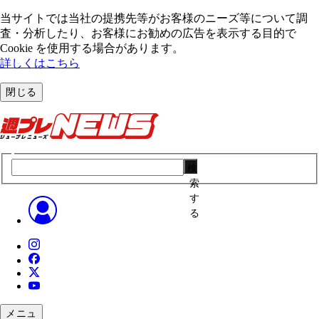
当サイトでは当社の提携先等がお客様のニーズ等について調
査・分析したり、お客様にお勧めの広告を表⽰する⽬的で
Cookie を使⽤する場合があります。
詳しくはこちら
閉じる
検
索
す
る
メニュ