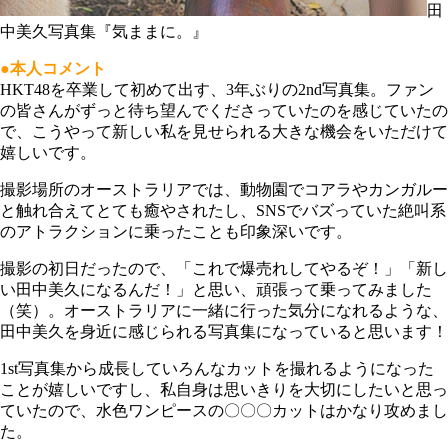
田
中美久写真集『気ままに。』
●本人コメント
HKT48を卒業して初めて出す、3年ぶりの2nd写真集。ファン
の皆さんがずっと待ち望んでくださっていたのを感じていたの
で、こうやって新しい私を見せられる大きな機会をいただけて
嬉しいです。
撮影場所のオーストラリアでは、動物園でコアラやカンガルー
と触れ合えてとても癒やされたし、SNSでバズっていた絶叫系
のアトラクションに乗ったことも印象深いです。
撮影の初日だったので、「これで爆売れしてやるぞ！」「新し
い田中美久になるんだ！」と思い、頑張って乗ってみました
（笑）。オーストラリアに一緒に行った気分になれるような、
田中美久を身近に感じられる写真集になっていると思います！
1st写真集から成長していろんなカットを撮れるようになった
ことが嬉しいですし、私自身は思いきりを大切にしたいと思っ
ていたので、水色ワンピースの〇〇〇カットはかなり攻めまし
た。