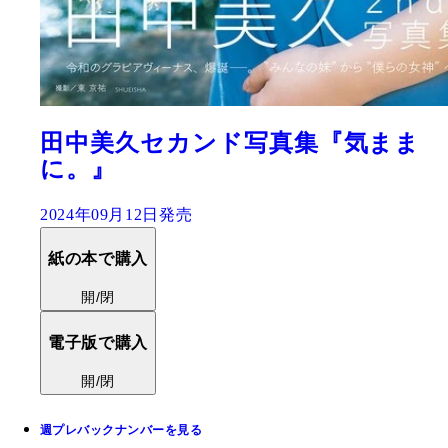
田中美久セカンド写真集『気まま
に。』
2024年09月12日発売
紙の本で購入
開/閉
電子版で購入
開/閉
週プレバックナンバーを見る