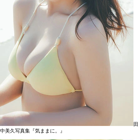
田
中美久写真集『気ままに。』