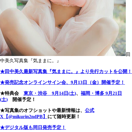
田
中美久写真集『気ままに。』
★田中美久最新写真集『気ままに。』より先行カットを公開！
★発売記念オンラインサイン会、9月13日（金）開催予定！
★特典会
東京・渋谷 9月14日(土)
、
福岡・博多 9月21日
(土)
開催予定！
★写真集のオフショットや最新情報は、
公式
X【@mikurin2ndPB】
にて随時更新！
★デジタル版も同日発売予定！