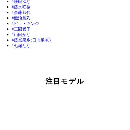
咲田ゆな
藤水咲桜
斎藤恭代
鍛治島彩
ピョ・ウンジ
三園響子
山田かな
藤嶌果歩(日向坂46)
七瀬なな
注目モデル