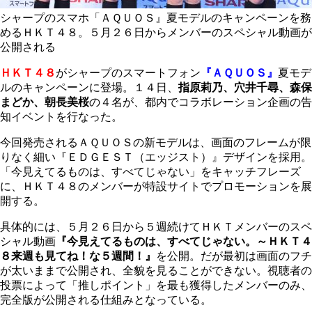
シャープのスマホ「ＡＱＵＯＳ』夏モデルのキャンペーンを務
めるＨＫＴ４８。５月２６日からメンバーのスペシャル動画が
公開される
ＨＫＴ４８
がシャープのスマートフォン
『ＡＱＵＯＳ』
夏モデ
ルのキャンペーンに登場。１４日、
指原莉乃、穴井千尋、森保
まどか、朝長美桜
の４名が、都内でコラボレーション企画の告
知イベントを行なった。
今回発売されるＡＱＵＯＳの新モデルは、画面のフレームが限
りなく細い『ＥＤＧＥＳＴ（エッジスト）』デザインを採用。
「今見えてるものは、すべてじゃない」をキャッチフレーズ
に、ＨＫＴ４８のメンバーが特設サイトでプロモーションを展
開する。
具体的には、５月２６日から５週続けてＨＫＴメンバーのスペ
シャル動画
『今見えてるものは、すべてじゃない。～ＨＫＴ４
８来週も見てね！な５週間！』
を公開。だが最初は画面のフチ
が太いままで公開され、全貌を見ることができない。視聴者の
投票によって「推しポイント」を最も獲得したメンバーのみ、
完全版が公開される仕組みとなっている。