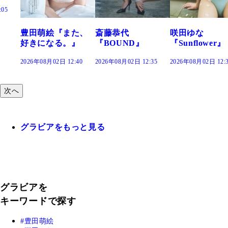
た、
斎藤恭代
咲田ゆな
藤水咲桜『花
』
『BOUND』
『Sunflower』
だまり』
:40
2026年08月02日 12:35
2026年08月02日 12:30
2026年08月02日 12:
次へ
グラビアをもっと見る
グラビアを
キーワードで探す
豊田萌絵