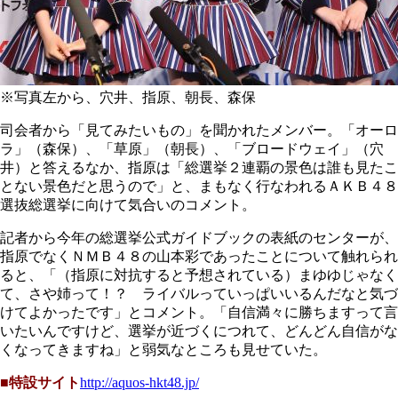
※写真左から、穴井、指原、朝長、森保
司会者から「見てみたいもの」を聞かれたメンバー。「オーロ
ラ」（森保）、「草原」（朝長）、「ブロードウェイ」（穴
井）と答えるなか、指原は「総選挙２連覇の景色は誰も見たこ
とない景色だと思うので」と、まもなく行なわれるＡＫＢ４８
選抜総選挙に向けて気合いのコメント。
記者から今年の総選挙公式ガイドブックの表紙のセンターが、
指原でなくＮＭＢ４８の山本彩であったことについて触れられ
ると、「（指原に対抗すると予想されている）まゆゆじゃなく
て、さや姉って！？ ライバルっていっぱいいるんだなと気づ
けてよかったです」とコメント。「自信満々に勝ちますって言
いたいんですけど、選挙が近づくにつれて、どんどん自信がな
くなってきますね」と弱気なところも見せていた。
■特設サイト
http://aquos-hkt48.jp/