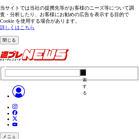
当サイトでは当社の提携先等がお客様のニーズ等について調
査・分析したり、お客様にお勧めの広告を表⽰する⽬的で
Cookie を使⽤する場合があります。
詳しくはこちら
閉じる
検
索
す
る
メニュ