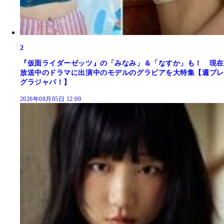
2
『仮面ライダーゼッツ』の「みなみ」＆「なすか」も！ 現在
放送中のドラマに出演中のモデルのグラビアを大特集【週プレ
グラジャパ！】
2026年08月05日 12:00