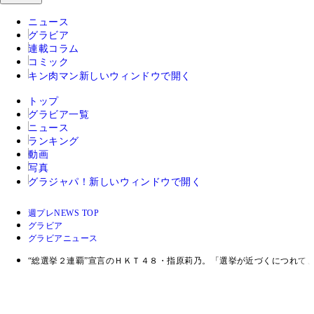
ニュース
グラビア
連載コラム
コミック
キン肉マン
新しいウィンドウで開く
トップ
グラビア一覧
ニュース
ランキング
動画
写真
グラジャパ！
新しいウィンドウで開く
週プレNEWS TOP
グラビア
グラビアニュース
“総選挙２連覇”宣言のＨＫＴ４８・指原莉乃。「選挙が近づくにつれて