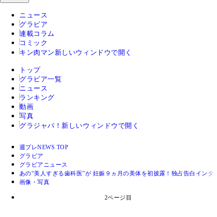
ニュース
グラビア
連載コラム
コミック
キン肉マン
新しいウィンドウで開く
トップ
グラビア一覧
ニュース
ランキング
動画
写真
グラジャパ！
新しいウィンドウで開く
週プレNEWS TOP
グラビア
グラビアニュース
あの“美人すぎる歯科医”が 妊娠９ヵ月の美体を初披露！独占告白インタ
画像・写真
2ページ目