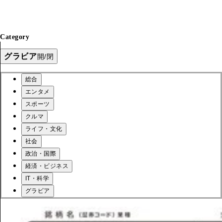
Category
グラビア
開/閉
総合
エンタメ
スポーツ
クルマ
ライフ・文化
社会
政治・国際
経済・ビジネス
IT・科学
グラビア