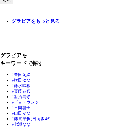
次へ
グラビアをもっと見る
グラビアを
キーワードで探す
豊田萌絵
咲田ゆな
藤水咲桜
斎藤恭代
鍛治島彩
ピョ・ウンジ
三園響子
山田かな
藤嶌果歩(日向坂46)
七瀬なな