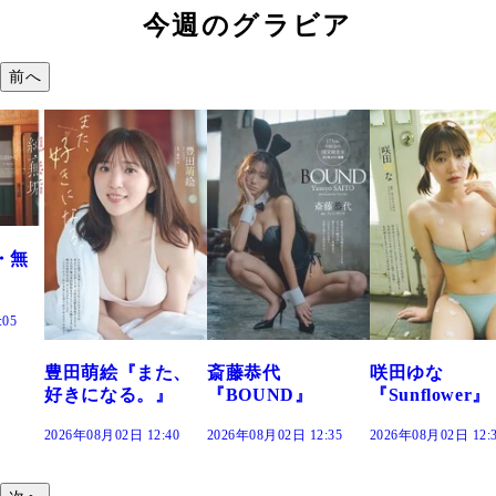
今週のグラビア
前へ
た、
斎藤恭代
咲田ゆな
藤水咲桜『花
』
『BOUND』
『Sunflower』
だまり』
:40
2026年08月02日 12:35
2026年08月02日 12:30
2026年08月02日 12: