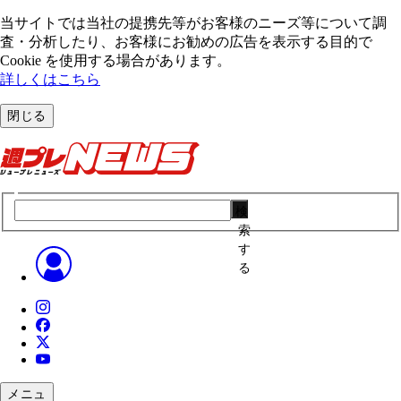
当サイトでは当社の提携先等がお客様のニーズ等について調
査・分析したり、お客様にお勧めの広告を表⽰する⽬的で
Cookie を使⽤する場合があります。
詳しくはこちら
閉じる
検
索
す
る
メニュ