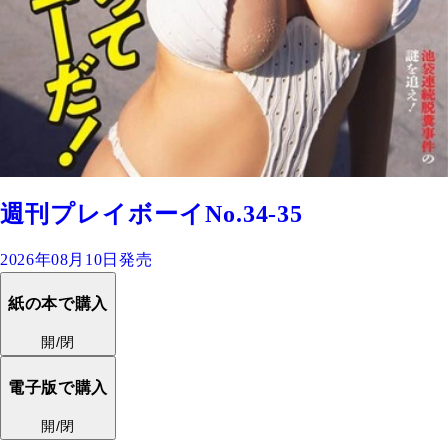
週刊プレイボーイNo.34-35
2026年08月10日発売
紙の本で購入
開/閉
電子版で購入
開/閉