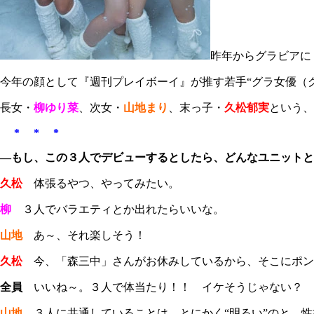
昨年からグラビアに
今年の顔として『週刊プレイボーイ』が推す若手“グラ女優（
長女・
柳ゆり菜
、次女・
山地まり
、末っ子・
久松郁実
という、
* * *
―もし、この３人でデビューするとしたら、どんなユニットと
久松
体張るやつ、やってみたい。
柳
３人でバラエティとか出れたらいいな。
山地
あ～、それ楽しそう！
久松
今、「森三中」さんがお休みしているから、そこにポン
全員
いいね～。３人で体当たり！！ イケそうじゃない？
山地
３人に共通していることは、とにかく“明るい”のと、性