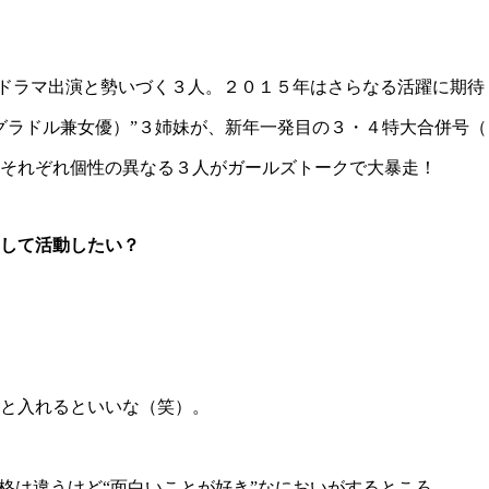
ドラマ出演と勢いづく３人。２０１５年はさらなる活躍に期待
グラドル兼女優）”３姉妹が、新年一発目の３・４特大合併号
それぞれ個性の異なる３人がガールズトークで大暴走！
して活動したい？
と入れるといいな（笑）。
格は違うけど“面白いことが好き”なにおいがするところ。