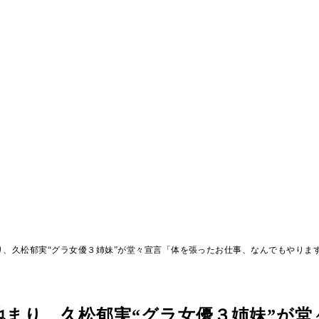
、久松郁実“グラ女優３姉妹”が堂々宣言「体を張ったお仕事、なんでもやりま
まり、久松郁実“グラ女優３姉妹”が堂