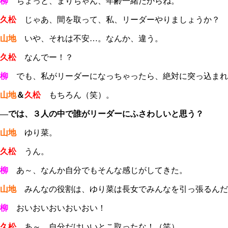
柳
ちょっと、まりちゃん、年齢一緒だからね。
久松
じゃあ、間を取って、私、リーダーやりましょうか？
山地
いや、それは不安…。なんか、違う。
久松
なんでー！？
柳
でも、私がリーダーになっちゃったら、絶対に突っ込まれ
山地
＆
久松
もちろん（笑）。
―では、３人の中で誰がリーダーにふさわしいと思う？
山地
ゆり菜。
久松
うん。
柳
あ～、なんか自分でもそんな感じがしてきた。
山地
みんなの役割は、ゆり菜は長女でみんなを引っ張るんだ
柳
おいおいおいおいおい！
久松
あ～、自分だけいいとこ取ったな！（笑）