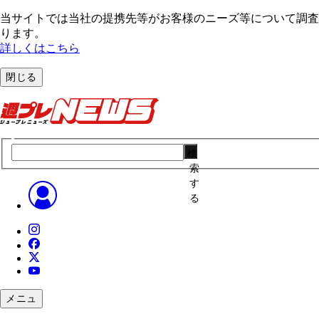
当サイトでは当社の提携先等がお客様のニーズ等について調査・
ります。
詳しくはこちら
閉じる
検
索
す
る
メニュ