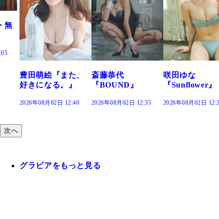
・無
:05
豊田萌絵『また、
斎藤恭代
咲田ゆな
好きになる。』
『BOUND』
『Sunflower』
2026年08月02日 12:40
2026年08月02日 12:35
2026年08月02日 12:
次へ
グラビアをもっと見る