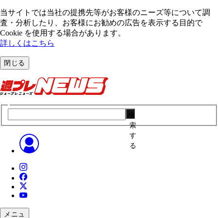
当サイトでは当社の提携先等がお客様のニーズ等について調
査・分析したり、お客様にお勧めの広告を表⽰する⽬的で
Cookie を使⽤する場合があります。
詳しくはこちら
閉じる
検
索
す
る
メニュ