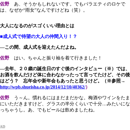
佐野
あ、そうかもしれないです。でもバラエティのロケで
は、なぜか“雨女”なんですけどね（笑）。
大人になるのがスゴくいい理由とは
■成人式で待望の大人の仲間入り！？
―この間、成人式を迎えたんだよね。
佐野
はい。ちゃんと振り袖を着て行きました！
―去年、２０歳の誕生日のすぐ後のインタビュー（※）では、
お酒を飲んだけど体に合わなかったって言ってたけど、その後
はどう？ 忘年会や新年会もあったと思うけど。（
※参照→
http://wpb.shueisha.co.jp/2014/12/10/40362/
）
佐野
う～ん。慣れるにはまだまだかな。梅酒やワインをたま
にいただきますけど、グラスの半分くらいで十分…みたいにな
っちゃうし。あ、でもビールは飲めましたね。