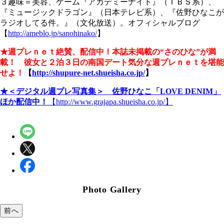
３趣味＝美容、ゲーム『アカデミーナイト』（ＴＢＳ系）、
『ミュージックドラゴン』（日本テレビ系）、『佐野ひなこが
ラジオしてる件。』（文化放送）。オフィシャルブログ
【
http://ameblo.jp/sanohinako/
】
★週プレｎｅｔ絶賛、配信中！
本誌未掲載の“さのひな”が満
載！
彼女と２泊３日の南国デート気分な週プレｎｅｔを堪能
せよ！
【
http://shupure-net.shueisha.co.jp/
】
★＜デジタル週プレ写真集＞ 佐野ひなこ「LOVE DENIM」
ほか配信中！
【http://www.grajapa.shueisha.co.jp/】
Photo Gallery
前へ