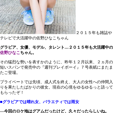
２０１５年も雑誌や
テレビで大活躍中の佐野ひなこちゃん
グラビア、女優、モデル、タレント…２０１５年も大活躍中の
佐野ひなこ
ちゃん。
その猛烈な勢いを表すかのように、昨年１２月以来、２ヵ月の
短いスパンで発売中の『週刊プレイボーイ』７号表紙にまたま
たご登場。
プライベートでは先頃、成人式を終え、大人の女性への仲間入
りを果たしたばかりの彼女。現在の心境をゆるゆるっと語って
もらったぞ！
■グラビアでは晴れ女、バラエティでは雨女
―今回のロケ地はグアムだったけど、久々だったらしいね。