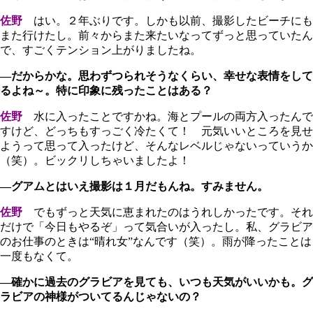
佐野
はい。２年ぶりです。しかも以前、撮影したビーチにも
また行けたし。前々からまた来たいなってずっと思っていたん
で、すごくテンション上がりましたね。
―だからかな。思わずつられそうなくらい、幸せな表情をして
るよね～。特に印象に残ったことはある？
佐野
水に入ったことですかね。海とプールの両方入ったんで
すけど、どっちもすっごく冷たくて！ 元気いいところを見せ
ようって思って入ったけど、そんなレベルじゃないっていうか
（笑）。ビックリしちゃいましたよ！
―グアムとはいえ撮影は１月だもんね。すみません。
佐野
でもずっと天気に恵まれたのはうれしかったです。それ
だけで「今日もやるぞ」って気合いが入ったし。私、グラビア
のお仕事のときは“晴れ女”なんです（笑）。雨が降ったことは
一度もなくて。
―確かに過去のグラビアを見ても、いつも天気がいいかも。グ
ラビアの神様がついてるんじゃないの？