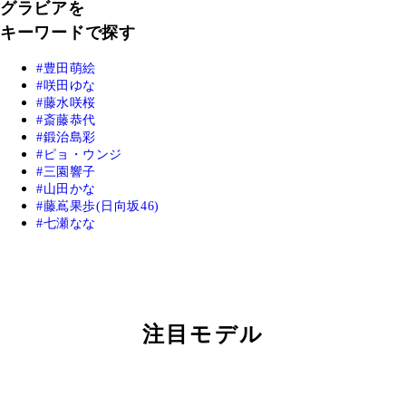
グラビアを
キーワードで探す
豊田萌絵
咲田ゆな
藤水咲桜
斎藤恭代
鍛治島彩
ピョ・ウンジ
三園響子
山田かな
藤嶌果歩(日向坂46)
七瀬なな
注目モデル