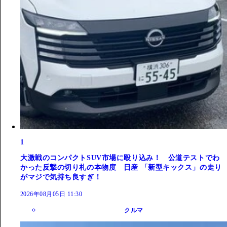
1
大激戦のコンパクトSUV市場に殴り込み！ 公道テストでわ
かった反撃の切り札の本物度 日産 「新型キックス」の走り
がマジで気持ち良すぎ！
2026年08月05日 11:30
クルマ