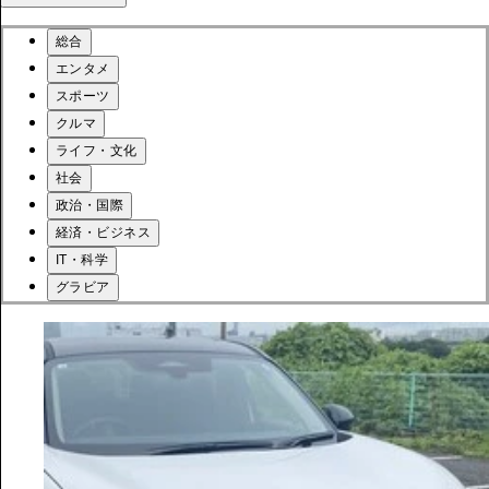
総合
エンタメ
スポーツ
クルマ
ライフ・文化
社会
政治・国際
経済・ビジネス
IT・科学
グラビア