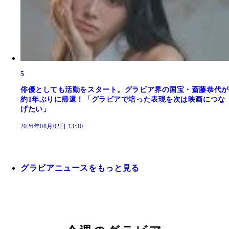
5
俳優としても活動をスタート。グラビア界の国宝・斎藤恭代が
約1年ぶりに帰還！「グラビアで培った表現を次は映画につな
げたい」
2026年08月02日 13:30
グラビアニュースをもっと見る