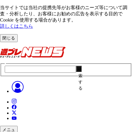
当サイトでは当社の提携先等がお客様のニーズ等について調
査・分析したり、お客様にお勧めの広告を表⽰する⽬的で
Cookie を使⽤する場合があります。
詳しくはこちら
閉じる
検
索
す
る
メニュ