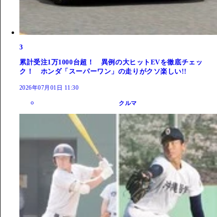
3
累計受注1万1000台超！ 異例の大ヒットEVを徹底チェッ
ク！ ホンダ「スーパーワン」の走りがクソ楽しい!!
2026年07月01日 11:30
クルマ