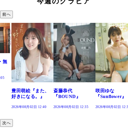
今週のグラビア
前へ
た、
斎藤恭代
咲田ゆな
藤水咲桜『花
』
『BOUND』
『Sunflower』
だまり』
:40
2026年08月02日 12:35
2026年08月02日 12:30
2026年08月02日 12:
次へ