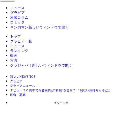
ニュース
グラビア
連載コラム
コミック
キン肉マン
新しいウィンドウで開く
トップ
グラビア一覧
ニュース
ランキング
動画
写真
グラジャパ！
新しいウィンドウで開く
週プレNEWS TOP
グラビア
グラビアニュース
デビュー３０周年で斉藤由貴が“初戀”を告白？ 「切ない気持ちも今だか
画像・写真
6ページ目