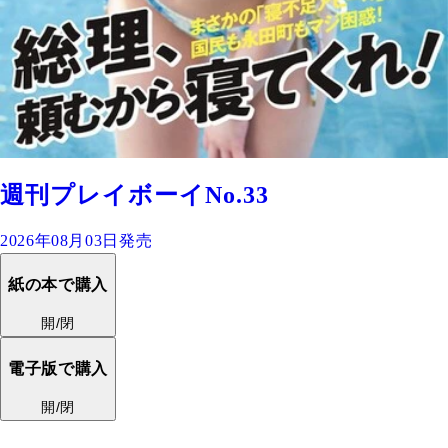
週刊プレイボーイNo.33
2026年08月03日発売
紙の本で購入
開/閉
電子版で購入
開/閉