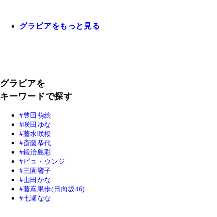
グラビアをもっと見る
グラビアを
キーワードで探す
豊田萌絵
咲田ゆな
藤水咲桜
斎藤恭代
鍛治島彩
ピョ・ウンジ
三園響子
山田かな
藤嶌果歩(日向坂46)
七瀬なな