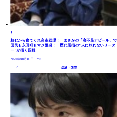
1
頼むから寝てくれ高市総理！ まさかの「寝不足アピール」で
国民も永田町もマジ困惑！ 歴代屈指の"人に頼れないリーダ
ー"が招く国難
2026年08月09日 07:00
政治・国際