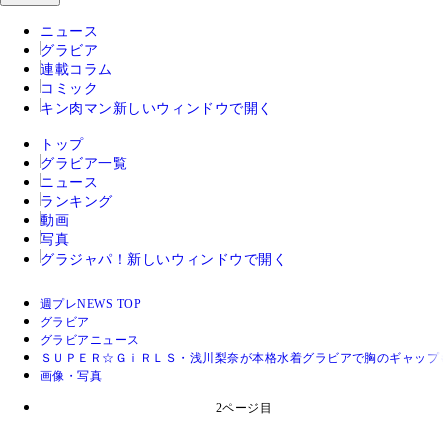
ニュース
グラビア
連載コラム
コミック
キン肉マン
新しいウィンドウで開く
トップ
グラビア一覧
ニュース
ランキング
動画
写真
グラジャパ！
新しいウィンドウで開く
週プレNEWS TOP
グラビア
グラビアニュース
ＳＵＰＥＲ☆ＧｉＲＬＳ・浅川梨奈が本格水着グラビアで胸のギャップ
画像・写真
2ページ目