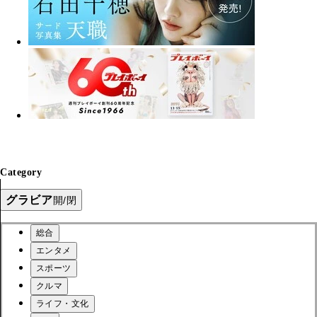
Category
グラビア
開/閉
総合
エンタメ
スポーツ
クルマ
ライフ・文化