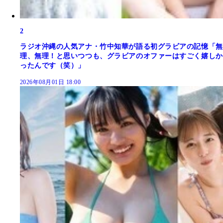
2
ラジオ沖縄の人気アナ・竹中知華が語る初グラビアの記憶「無
理、無理！と思いつつも、グラビアのオファーはすごく嬉しか
ったんです（笑）」
2026年08月01日 18:00