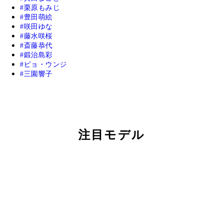
栗原もみじ
豊田萌絵
咲田ゆな
藤水咲桜
斎藤恭代
鍛治島彩
ピョ・ウンジ
三園響子
注目モデル