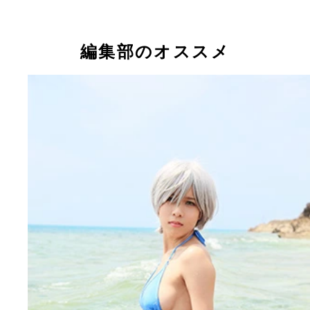
『週刊プレイボーイ』２７号に水着グラビアが掲載
るやネット上で大反響を呼んでいるＳＵＰＥＲ☆Ｇ
ＬＳの浅川梨奈
編集部のオススメ