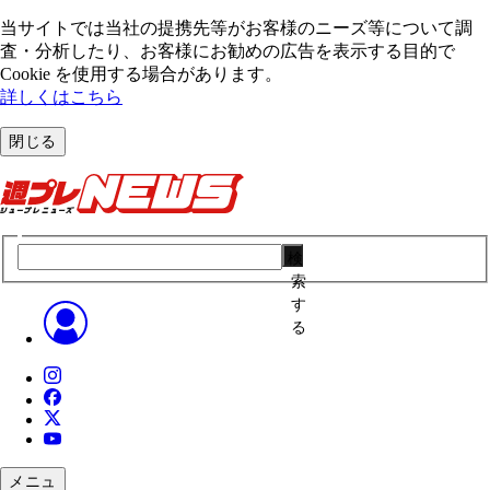
当サイトでは当社の提携先等がお客様のニーズ等について調
査・分析したり、お客様にお勧めの広告を表⽰する⽬的で
Cookie を使⽤する場合があります。
詳しくはこちら
閉じる
検
索
す
る
メニュ