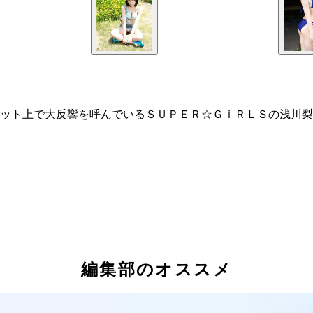
ット上で大反響を呼んでいるＳＵＰＥＲ☆ＧｉＲＬＳの浅川梨
編集部のオススメ