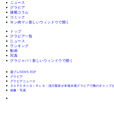
ニュース
グラビア
連載コラム
コミック
キン肉マン
新しいウィンドウで開く
トップ
グラビア一覧
ニュース
ランキング
動画
写真
グラジャパ！
新しいウィンドウで開く
週プレNEWS TOP
グラビア
グラビアニュース
ＳＵＰＥＲ☆ＧｉＲＬＳ・浅川梨奈が本格水着グラビアで胸のギャップ
画像・写真