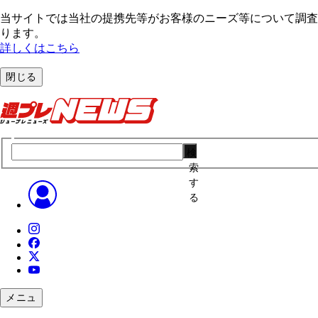
当サイトでは当社の提携先等がお客様のニーズ等について調査・
ります。
詳しくはこちら
閉じる
検
索
す
る
メニュ