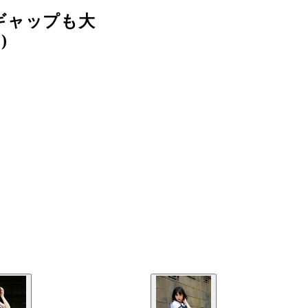
ギャップも大
)