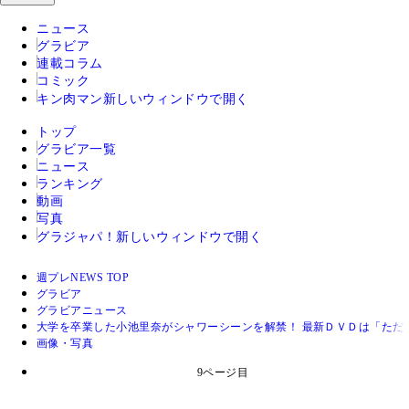
ニュース
グラビア
連載コラム
コミック
キン肉マン
新しいウィンドウで開く
トップ
グラビア一覧
ニュース
ランキング
動画
写真
グラジャパ！
新しいウィンドウで開く
週プレNEWS TOP
グラビア
グラビアニュース
大学を卒業した小池里奈がシャワーシーンを解禁！ 最新ＤＶＤは「ただ
画像・写真
9ページ目