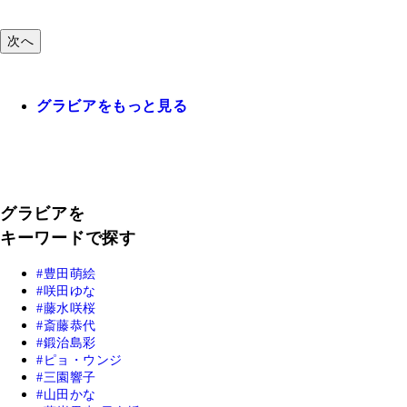
次へ
グラビアをもっと見る
グラビアを
キーワードで探す
豊田萌絵
咲田ゆな
藤水咲桜
斎藤恭代
鍛治島彩
ピョ・ウンジ
三園響子
山田かな