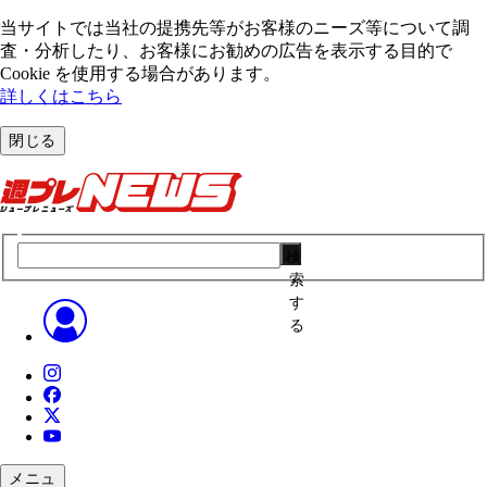
当サイトでは当社の提携先等がお客様のニーズ等について調
査・分析したり、お客様にお勧めの広告を表⽰する⽬的で
Cookie を使⽤する場合があります。
詳しくはこちら
閉じる
検
索
す
る
メニュ