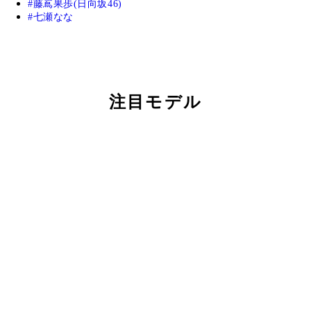
藤嶌果歩(日向坂46)
七瀬なな
注目モデル