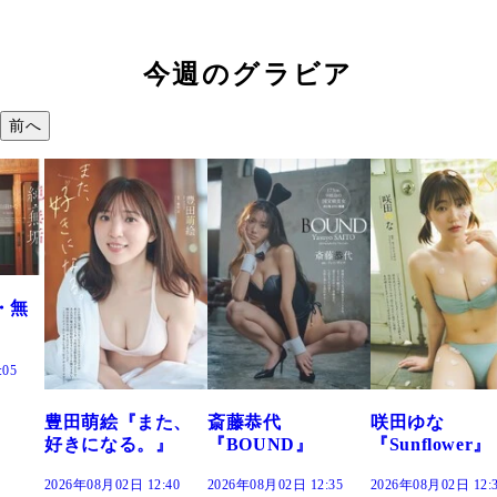
今週のグラビア
前へ
た、
斎藤恭代
咲田ゆな
藤水咲桜『花
』
『BOUND』
『Sunflower』
だまり』
:40
2026年08月02日 12:35
2026年08月02日 12:30
2026年08月02日 12: