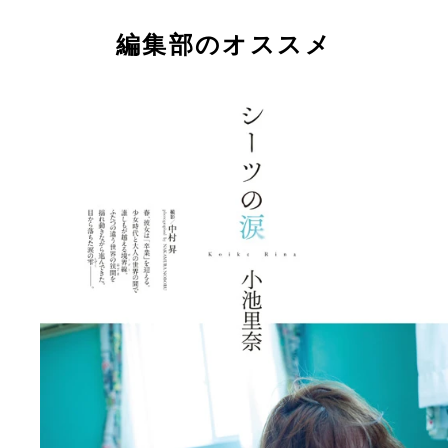
無事に大学を卒業し、芸能活動に専念する小池里奈
（Ｃ）キングレコード
（Ｃ）キングレコード
ん。（C）キングレコード
編集部のオススメ