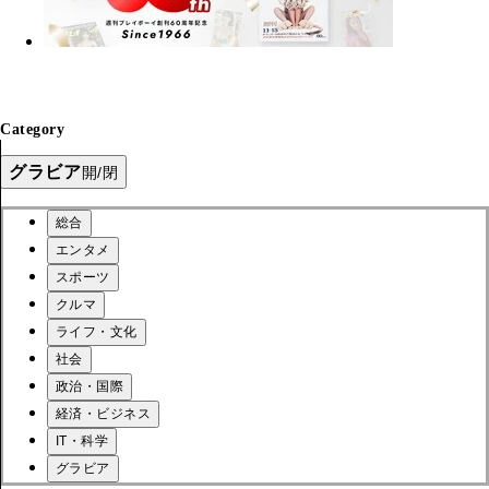
Category
グラビア
開/閉
総合
エンタメ
スポーツ
クルマ
ライフ・文化
社会
政治・国際
経済・ビジネス
IT・科学
グラビア