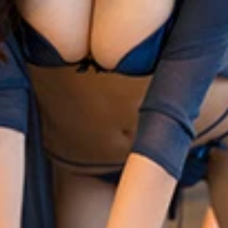
台や映画で活躍中の片山萌美ちゃん