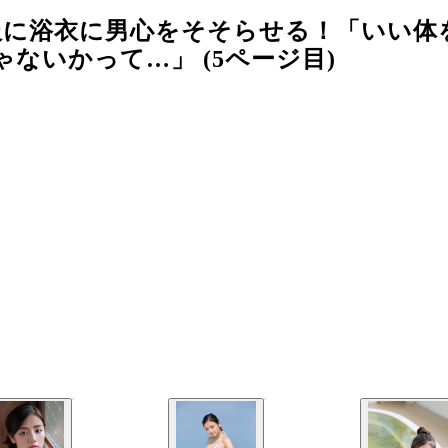
服に浴衣に男心をそそらせる！「いい体
ないかって…」 (5ページ目)