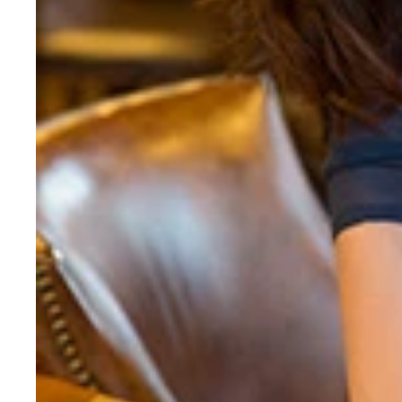
発泡酒「キリン 晴のどごし」のＣＭでも話題、舞
（Ｃ）竹書房
（Ｃ）竹書房
（Ｃ）竹書房