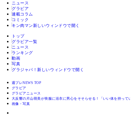
ニュース
グラビア
連載コラム
コミック
キン肉マン
新しいウィンドウで開く
トップ
グラビア一覧
ニュース
ランキング
動画
写真
グラジャパ！
新しいウィンドウで開く
週プレNEWS TOP
グラビア
グラビアニュース
大反響の片山萌美が喪服に浴衣に男心をそそらせる！「いい体を持って
画像・写真