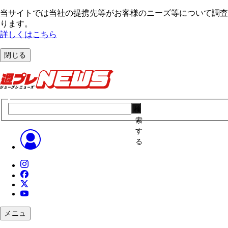
当サイトでは当社の提携先等がお客様のニーズ等について調査・
ります。
詳しくはこちら
閉じる
検
索
す
る
メニュ