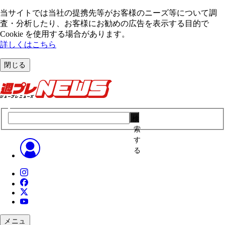
当サイトでは当社の提携先等がお客様のニーズ等について調
査・分析したり、お客様にお勧めの広告を表⽰する⽬的で
Cookie を使⽤する場合があります。
詳しくはこちら
閉じる
検
索
す
る
メニュ