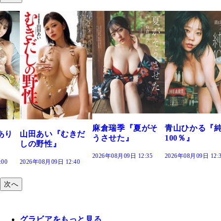
溝端 葵『もう
つの、あおい
で。』
2026年08月09日 12:
麻倉瑞季『夏がそ
青山ひかる『純度
きだ
うさせた』
100％』
2026年08月09日 12:35
2026年08月09日 12:30
:40
次へ
グラビアをもっと見る