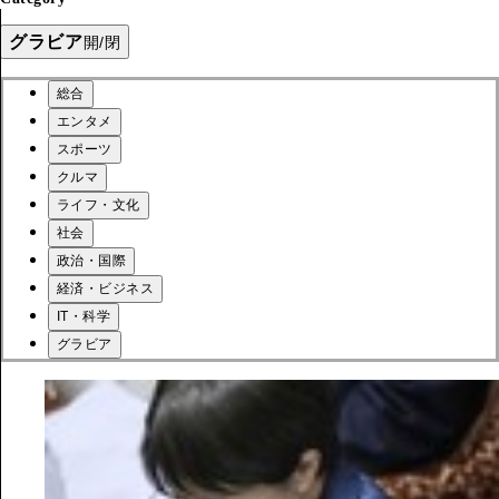
グラビア
開/閉
総合
エンタメ
スポーツ
クルマ
ライフ・文化
社会
政治・国際
経済・ビジネス
IT・科学
グラビア