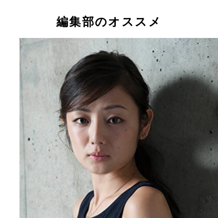
デビューして１０年になろうとしているＦカップグ
（Ｃ）＠ｍｉｓｔｙ
（Ｃ）＠ｍｉｓｔｙ
ルの多田あさみちゃん
編集部のオススメ