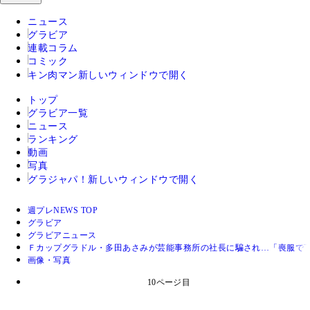
ニュース
グラビア
連載コラム
コミック
キン肉マン
新しいウィンドウで開く
トップ
グラビア一覧
ニュース
ランキング
動画
写真
グラジャパ！
新しいウィンドウで開く
週プレNEWS TOP
グラビア
グラビアニュース
Ｆカップグラドル・多田あさみが芸能事務所の社長に騙され…「喪服で
画像・写真
10ページ目