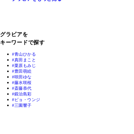
グラビアを
キーワードで探す
青山ひかる
真田まこと
栗原もみじ
豊田萌絵
咲田ゆな
藤水咲桜
斎藤恭代
鍛治島彩
ピョ・ウンジ
三園響子