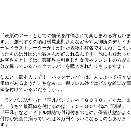
「表紙のアートとしての価値を評価されて楽しまれる方もいま
すよ。創刊すぐの頃は横尾忠則さんなど今や大御所のデザイナ
ーやイラストレーターが手がけた表紙も有名ですよね。こうい
ったものは外国のお客さんが好まれるんです。他にも変わった
お客さんとしては、芸能界を引退した女優やタレントの方が自
分が載っているバックナンバーを購入されたりもしますよ」
なんと、御本人まで！ バックナンバーは、人によって様々な
価値があるようだ。ちなみに、週プレ以外ではどんな雑誌が高
値を付けているのだろうか…。
「ライバル誌だった『平凡パンチ』や『ＧＯＲＯ』ですね。ま
た、うちで最高値を付けるのは、７０～８０年代の『明星』
『平凡』などアイドル雑誌で付録付きのもの。保管状態がよく
付録が完全に揃っていれば３万円ぐらいになるものもありま
す」