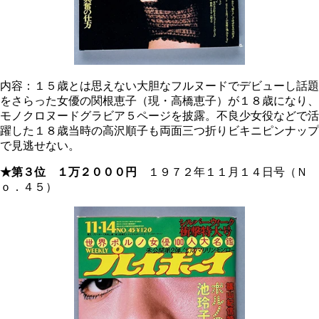
内容：１５歳とは思えない大胆なフルヌードでデビューし話題
をさらった女優の関根恵子（現・高橋恵子）が１８歳になり、
モノクロヌードグラビア５ページを披露。不良少女役などで活
躍した１８歳当時の高沢順子も両面三つ折りビキニピンナップ
で見逃せない。
★第３位 １万２０００円
１９７２年１１月１４日号（Ｎ
ｏ．４５）