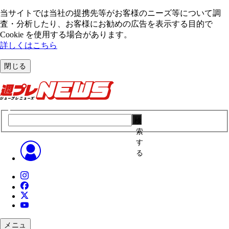
当サイトでは当社の提携先等がお客様のニーズ等について調
査・分析したり、お客様にお勧めの広告を表⽰する⽬的で
Cookie を使⽤する場合があります。
詳しくはこちら
閉じる
検
索
す
る
メニュ