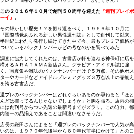
プレミア価格がついているバックナンバーがたくさん！
この２０１６年１０月で創刊５０周年を迎えた
『週刊プレイボ
ーイ』
。
その輝かしい歴史！？を振り返るべく、１９６６年１０月に
『国際感覚あふれる新しい男性週刊誌』として創刊して以来、
半世紀にわたり発行し続けてきた中で今、最もプレミア価格が
ついているバックナンバーがどの号なのかを調べてみた！
調査に協力してくれたのは、古書店が軒を連ねる神保町に店を
構えるＡＲＡＴＡＭＡ新店さん。グラビア・アイドル誌に強
く、写真集や雑誌のバックナンバーだけで５万点、その他ポス
ターやカードなどアイドルプレミアグッズ３万点以上の品揃え
を誇る古書店だ。
週プレのバックナンバーはどれぐらいあるのか尋ねると「ほと
んどは揃ってるんじゃないでしょうか」と胸を張る。店内の棚
には創刊号からつい先週の最新号までがズラリ。この迫力、都
内随一の品揃えであることは間違いなさそうだ。
店長の鎌田さんによると「週プレのバックナンバーで人気が高
いのは、１９７０年代後半から８０年代前半にかけて」とのこ