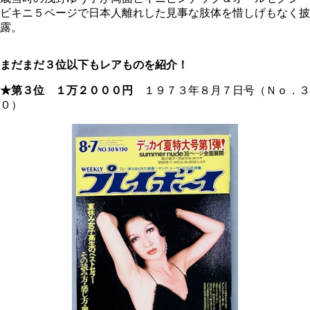
ビキニ５ページで日本人離れした見事な肢体を惜しげもなく披
露。
まだまだ３位以下もレアものを紹介！
★第３位 １万２０００円
１９７３年８月７日号（Ｎｏ．３
０）