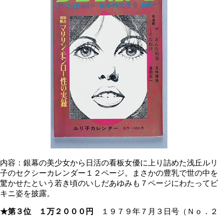
内容：銀幕の美少女から日活の看板女優に上り詰めた浅丘ルリ
子のセクシーカレンダー１２ページ。まさかの豊乳で世の中を
驚かせたという若き頃のいしだあゆみも７ページにわたってビ
キニ姿を披露。
★第３位 １万２０００円
１９７９年７月３日号（Ｎｏ．２