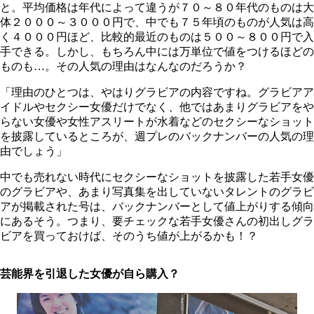
と。平均価格は年代によって違うが７０～８０年代のものは大
体２０００～３０００円で、中でも７５年頃のものが人気は高
く４０００円ほど、比較的最近のものは５００～８００円で入
手できる。しかし、もちろん中には万単位で値をつけるほどの
ものも…。その人気の理由はなんなのだろうか？
「理由のひとつは、やはりグラビアの内容ですね。グラビアア
イドルやセクシー女優だけでなく、他ではあまりグラビアをや
らない女優や女性アスリートが水着などのセクシーなショット
を披露しているところが、週プレのバックナンバーの人気の理
由でしょう」
中でも売れない時代にセクシーなショットを披露した若手女優
のグラビアや、あまり写真集を出していないタレントのグラビ
アが掲載された号は、バックナンバーとして値上がりする傾向
にあるそう。つまり、要チェックな若手女優さんの初出しグラ
ビアを買っておけば、そのうち値が上がるかも！？
芸能界を引退した女優が自ら購入？