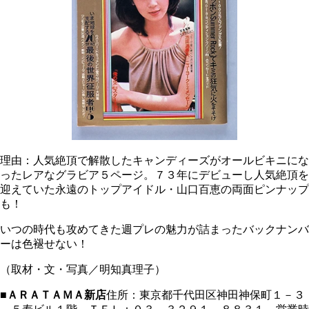
理由：人気絶頂で解散したキャンディーズがオールビキニにな
ったレアなグラビア５ページ。７３年にデビューし人気絶頂を
迎えていた永遠のトップアイドル・山口百恵の両面ピンナップ
も！
いつの時代も攻めてきた週プレの魅力が詰まったバックナンバ
ーは色褪せない！
（取材・文・写真／明知真理子）
■
ＡＲＡＴＡＭＡ新店
住所：東京都千代田区神田神保町１－３