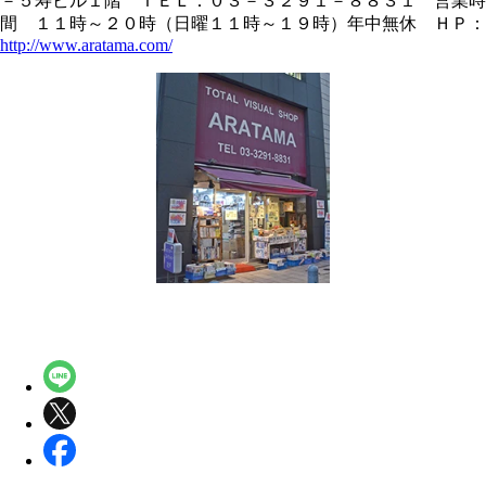
－５寿ビル１階 ＴＥＬ：０３－３２９１－８８３１ 営業時
間 １１時～２０時（日曜１１時～１９時）年中無休 ＨＰ：
http://www.aratama.com/