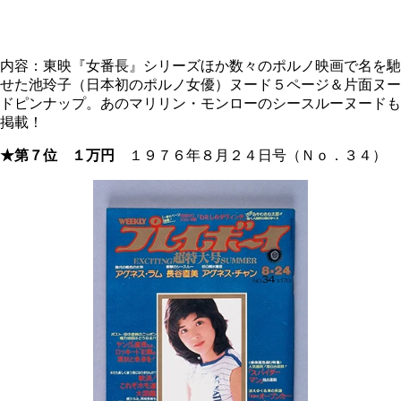
内容：東映『女番長』シリーズほか数々のポルノ映画で名を馳
せた池玲子（日本初のポルノ女優）ヌード５ページ＆片面ヌー
ドピンナップ。あのマリリン・モンローのシースルーヌードも
掲載！
★第７位 １万円
１９７６年８月２４日号（Ｎｏ．３４）