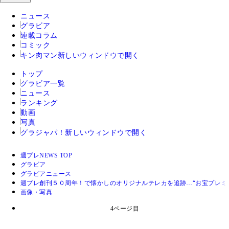
ニュース
グラビア
連載コラム
コミック
キン肉マン
新しいウィンドウで開く
トップ
グラビア一覧
ニュース
ランキング
動画
写真
グラジャパ！
新しいウィンドウで開く
週プレNEWS TOP
グラビア
グラビアニュース
週プレ創刊５０周年！で懐かしのオリジナルテレカを追跡…“お宝プレミア
画像・写真
4ページ目