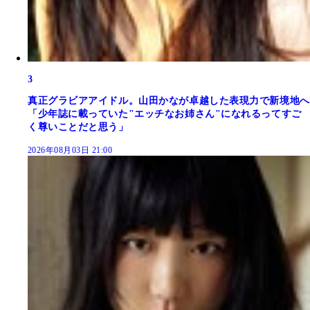
3
真正グラビアアイドル。山田かなが卓越した表現力で新境地へ
「少年誌に載っていた"エッチなお姉さん"になれるってすご
く尊いことだと思う」
2026年08月03日 21:00