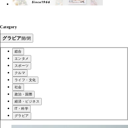
Category
グラビア
開/閉
総合
エンタメ
スポーツ
クルマ
ライフ・文化
社会
政治・国際
経済・ビジネス
IT・科学
グラビア