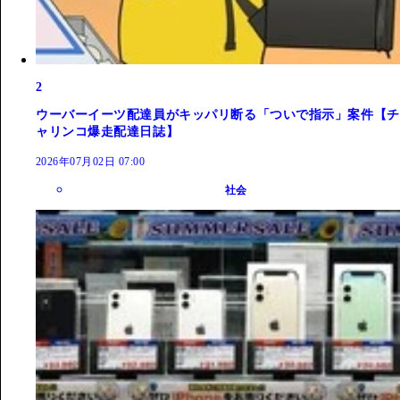
2
ウーバーイーツ配達員がキッパリ断る「ついで指示」案件【チ
ャリンコ爆走配達日誌】
2026年07月02日 07:00
社会