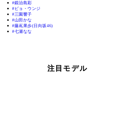
鍛治島彩
ピョ・ウンジ
三園響子
山田かな
藤嶌果歩(日向坂46)
七瀬なな
注目モデル