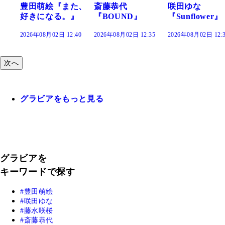
また、
斎藤恭代
咲田ゆな
藤水咲桜『花
。』
『BOUND』
『Sunflower』
だまり』
2:40
2026年08月02日 12:35
2026年08月02日 12:30
2026年08月02日 12
次へ
グラビアをもっと見る
グラビアを
キーワードで探す
豊田萌絵
咲田ゆな
藤水咲桜
斎藤恭代