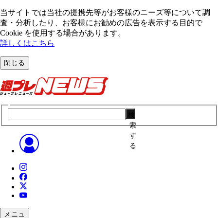
当サイトでは当社の提携先等がお客様のニーズ等について調
査・分析したり、お客様にお勧めの広告を表⽰する⽬的で
Cookie を使⽤する場合があります。
詳しくはこちら
閉じる
検
索
す
る
メニュ