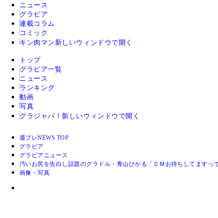
ニュース
グラビア
連載コラム
コミック
キン肉マン
新しいウィンドウで開く
トップ
グラビア一覧
ニュース
ランキング
動画
写真
グラジャパ！
新しいウィンドウで開く
週プレNEWS TOP
グラビア
グラビアニュース
汚いお尻を告白し話題のグラドル・青山ひかる「ＣＭお待ちしてますっ
画像・写真