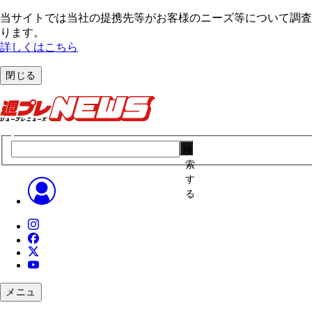
当サイトでは当社の提携先等がお客様のニーズ等について調査・
ります。
詳しくはこちら
閉じる
検
索
す
る
メニュ