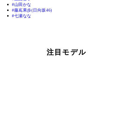
山田かな
藤嶌果歩(日向坂46)
七瀬なな
注目モデル