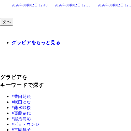
 12:40
2026年08月02日 12:35
2026年08月02日 12:30
2026年08月02日 
次へ
グラビアをもっと見る
グラビアを
キーワードで探す
豊田萌絵
咲田ゆな
藤水咲桜
斎藤恭代
鍛治島彩
ピョ・ウンジ
三園響子