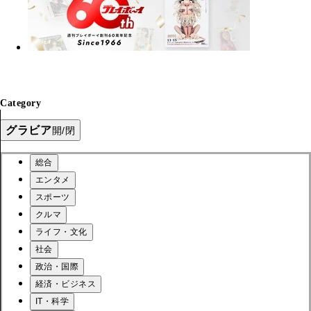
Category
グラビア
開/閉
総合
エンタメ
スポーツ
クルマ
ライフ・文化
社会
政治・国際
経済・ビジネス
IT・科学