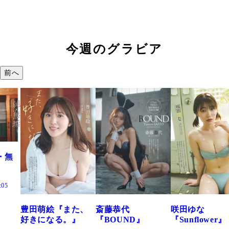
今週のグラビア
前へ
『また、
斎藤恭代
咲田ゆな
藤水咲桜『
る。』
『BOUND』
『Sunflower』
だまり』