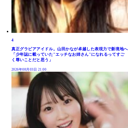
4
真正グラビアアイドル。山田かなが卓越した表現力で新境地へ
「少年誌に載っていた"エッチなお姉さん"になれるってすご
く尊いことだと思う」
2026年08月03日 21:00