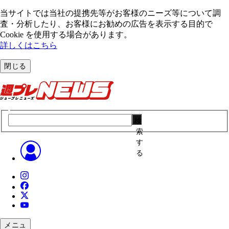
当サイトでは当社の提携先等がお客様のニーズ等について調
査・分析したり、お客様にお勧めの広告を表⽰する⽬的で
Cookie を使⽤する場合があります。
詳しくはこちら
閉じる
検
索
す
る
メニュ