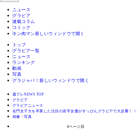
ニュース
グラビア
連載コラム
コミック
キン肉マン
新しいウィンドウで開く
トップ
グラビア一覧
ニュース
ランキング
動画
写真
グラジャパ！
新しいウィンドウで開く
週プレNEWS TOP
グラビア
グラビアニュース
名門女子大を卒業した注目の若手女優がすっぴんグラビアで大反響！ ９
画像・写真
6ページ目