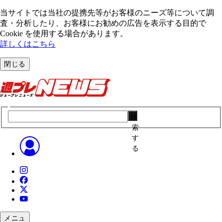
当サイトでは当社の提携先等がお客様のニーズ等について調
査・分析したり、お客様にお勧めの広告を表⽰する⽬的で
Cookie を使⽤する場合があります。
詳しくはこちら
閉じる
検
索
す
る
メニュ