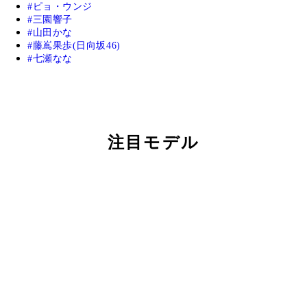
ピョ・ウンジ
三園響子
山田かな
藤嶌果歩(日向坂46)
七瀬なな
注目モデル