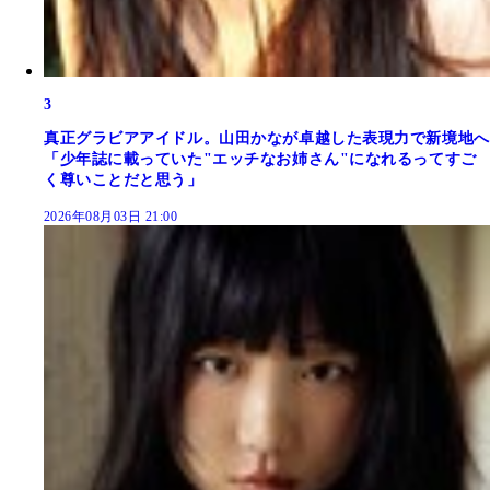
3
真正グラビアアイドル。山田かなが卓越した表現力で新境地へ
「少年誌に載っていた"エッチなお姉さん"になれるってすご
く尊いことだと思う」
2026年08月03日 21:00