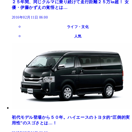
２５年間、同じクルマに乗り続けて走行距離２５万㎞超！ 女
優・伊藤かずえの覚悟とは…
2016年02月11日 06:00
ライフ・文化
人気
初代モデル登場から５０年。ハイエースのトヨタ的“圧倒的実
用性”のスゴさとは…！