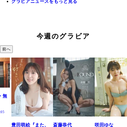
グラビアニュースをもっと見る
今週のグラビア
前へ
た、
斎藤恭代
咲田ゆな
藤水咲桜『花