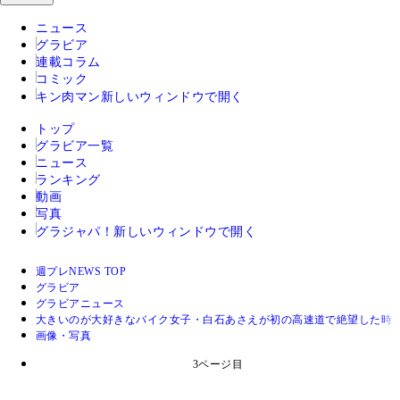
ニュース
グラビア
連載コラム
コミック
キン肉マン
新しいウィンドウで開く
トップ
グラビア一覧
ニュース
ランキング
動画
写真
グラジャパ！
新しいウィンドウで開く
週プレNEWS TOP
グラビア
グラビアニュース
大きいのが大好きなバイク女子・白石あさえが初の高速道で絶望した時
画像・写真
3ページ目