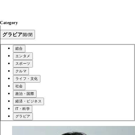
Category
グラビア
開/閉
総合
エンタメ
スポーツ
クルマ
ライフ・文化
社会
政治・国際
経済・ビジネス
IT・科学
グラビア