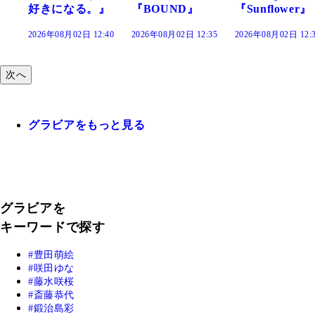
』
『BOUND』
『Sunflower』
だまり』
:40
2026年08月02日 12:35
2026年08月02日 12:30
2026年08月02日 12:
次へ
グラビアをもっと見る
グラビアを
キーワードで探す
豊田萌絵
咲田ゆな
藤水咲桜
斎藤恭代
鍛治島彩