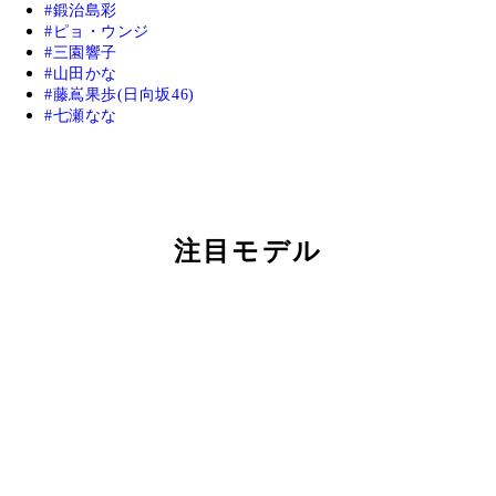
鍛治島彩
ピョ・ウンジ
三園響子
山田かな
藤嶌果歩(日向坂46)
七瀬なな
注目モデル