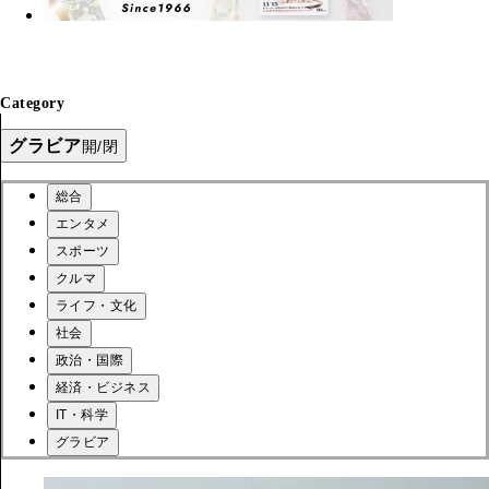
Category
グラビア
開/閉
総合
エンタメ
スポーツ
クルマ
ライフ・文化
社会
政治・国際
経済・ビジネス
IT・科学
グラビア