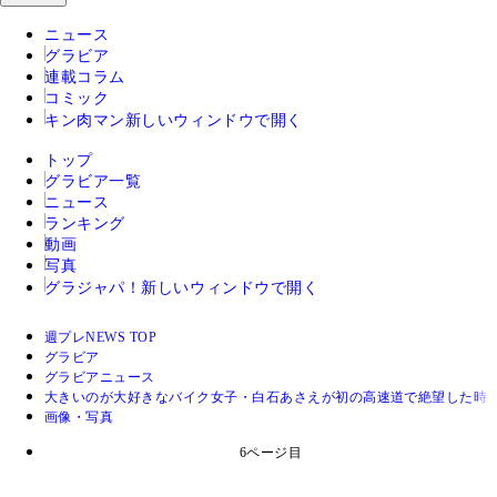
ニュース
グラビア
連載コラム
コミック
キン肉マン
新しいウィンドウで開く
トップ
グラビア一覧
ニュース
ランキング
動画
写真
グラジャパ！
新しいウィンドウで開く
週プレNEWS TOP
グラビア
グラビアニュース
大きいのが大好きなバイク女子・白石あさえが初の高速道で絶望した時
画像・写真
6ページ目