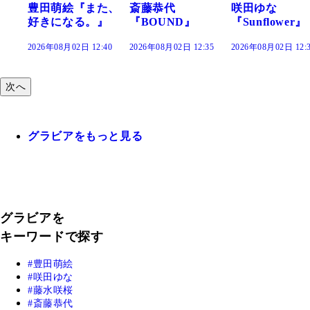
た、
斎藤恭代
咲田ゆな
藤水咲桜『花
』
『BOUND』
『Sunflower』
だまり』
:40
2026年08月02日 12:35
2026年08月02日 12:30
2026年08月02日 12:
次へ
グラビアをもっと見る
グラビアを
キーワードで探す
豊田萌絵
咲田ゆな
藤水咲桜
斎藤恭代