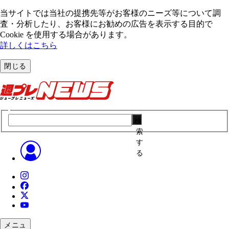
当サイトでは当社の提携先等がお客様のニーズ等について調
査・分析したり、お客様にお勧めの広告を表⽰する⽬的で
Cookie を使⽤する場合があります。
詳しくはこちら
閉じる
検
索
す
る
メニュ