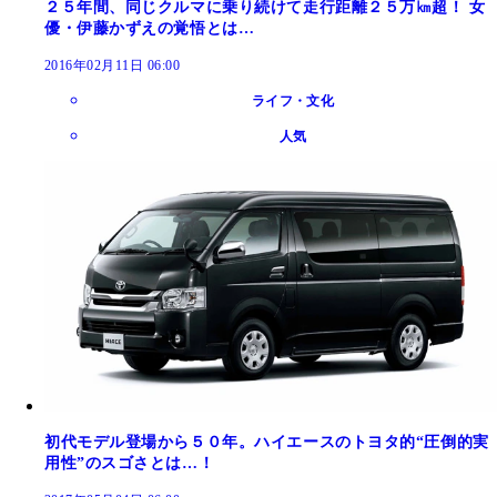
２５年間、同じクルマに乗り続けて走行距離２５万㎞超！ 女
優・伊藤かずえの覚悟とは…
2016年02月11日 06:00
ライフ・文化
人気
初代モデル登場から５０年。ハイエースのトヨタ的“圧倒的実
用性”のスゴさとは…！