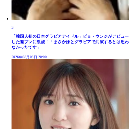
3
「韓国人初の日本グラビアアイドル」ピョ・ウンジがデビュー
した週プレに凱旋！「まさか妹とグラビアで共演するとは思わ
なかったです」
2026年08月03日 20:00