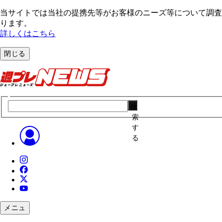
当サイトでは当社の提携先等がお客様のニーズ等について調査・
ります。
詳しくはこちら
閉じる
検
索
す
る
メニュ