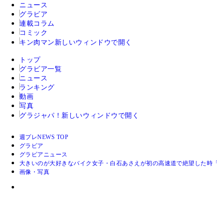
ニュース
グラビア
連載コラム
コミック
キン肉マン
新しいウィンドウで開く
トップ
グラビア一覧
ニュース
ランキング
動画
写真
グラジャパ！
新しいウィンドウで開く
週プレNEWS TOP
グラビア
グラビアニュース
大きいのが大好きなバイク女子・白石あさえが初の高速道で絶望した時
画像・写真