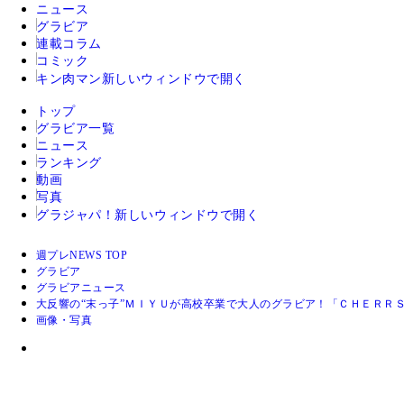
ニュース
グラビア
連載コラム
コミック
キン肉マン
新しいウィンドウで開く
トップ
グラビア一覧
ニュース
ランキング
動画
写真
グラジャパ！
新しいウィンドウで開く
週プレNEWS TOP
グラビア
グラビアニュース
大反響の“末っ子”ＭＩＹＵが高校卒業で大人のグラビア！「ＣＨＥＲＲ
画像・写真