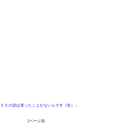
ＳＥＥの恋は実ったことがないんです（笑）」
2ページ目