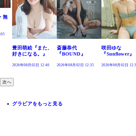
た、
斎藤恭代
咲田ゆな
藤水咲桜『花
』
『BOUND』
『Sunflower』
だまり』
:40
2026年08月02日 12:35
2026年08月02日 12:30
2026年08月02日 12:
次へ
グラビアをもっと見る