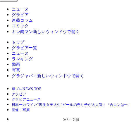
ニュース
グラビア
連載コラム
コミック
キン肉マン
新しいウィンドウで開く
トップ
グラビア一覧
ニュース
ランキング
動画
写真
グラジャパ！
新しいウィンドウで開く
週プレNEWS TOP
グラビア
グラビアニュース
日本一カワイい“現役女子大生”ビールの売り子が大人気！「合コンは一
画像・写真
5ページ目