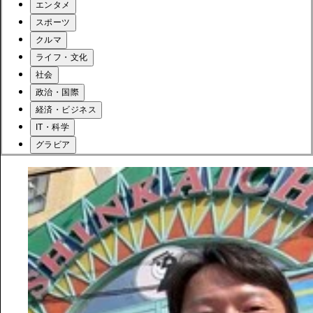
エンタメ
スポーツ
クルマ
ライフ・文化
社会
政治・国際
経済・ビジネス
IT・科学
グラビア