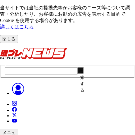
当サイトでは当社の提携先等がお客様のニーズ等について調
査・分析したり、お客様にお勧めの広告を表⽰する⽬的で
Cookie を使⽤する場合があります。
詳しくはこちら
閉じる
検
索
す
る
メニュ