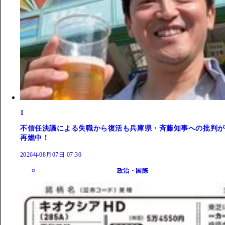
1
不信任決議による失職から復活も兵庫県・斉藤知事への批判が
再燃中！
2026年08月07日 07:30
政治・国際