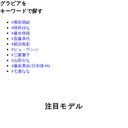
グラビアを
キーワードで探す
豊田萌絵
咲田ゆな
藤水咲桜
斎藤恭代
鍛治島彩
ピョ・ウンジ
三園響子
山田かな
藤嶌果歩(日向坂46)
七瀬なな
注目モデル