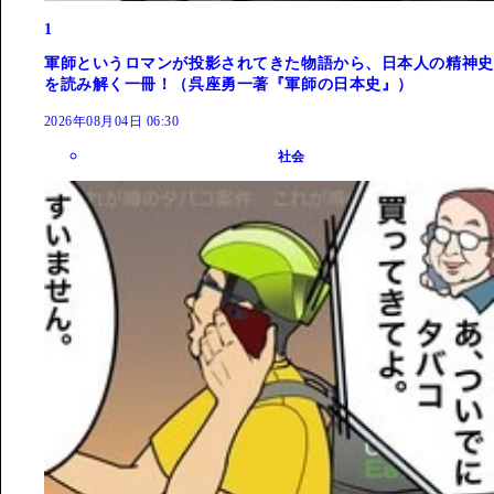
1
軍師というロマンが投影されてきた物語から、日本人の精神史
を読み解く一冊！（呉座勇一著『軍師の日本史』）
2026年08月04日 06:30
社会