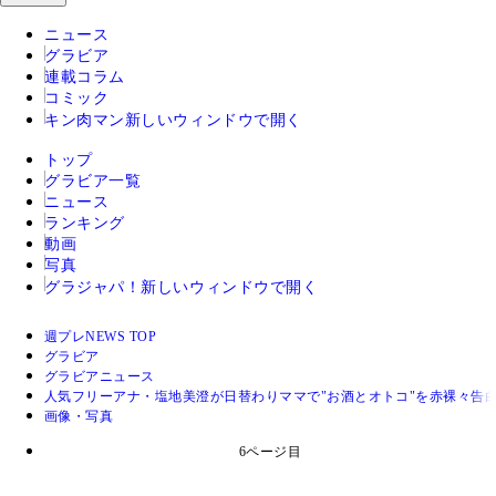
ニュース
グラビア
連載コラム
コミック
キン肉マン
新しいウィンドウで開く
トップ
グラビア一覧
ニュース
ランキング
動画
写真
グラジャパ！
新しいウィンドウで開く
週プレNEWS TOP
グラビア
グラビアニュース
人気フリーアナ・塩地美澄が日替わりママで"お酒とオトコ"を赤裸々告白 
画像・写真
6ページ目