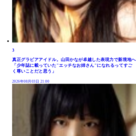
3
真正グラビアアイドル。山田かなが卓越した表現力で新境地へ
「少年誌に載っていた"エッチなお姉さん"になれるってすご
く尊いことだと思う」
2026年08月03日 21:00