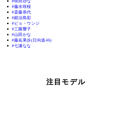
咲田ゆな
藤水咲桜
斎藤恭代
鍛治島彩
ピョ・ウンジ
三園響子
山田かな
藤嶌果歩(日向坂46)
七瀬なな
注目モデル