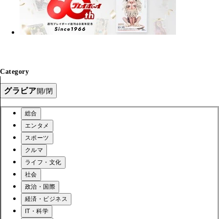
Category
グラビア
開/閉
総合
エンタメ
スポーツ
クルマ
ライフ・文化
社会
政治・国際
経済・ビジネス
IT・科学