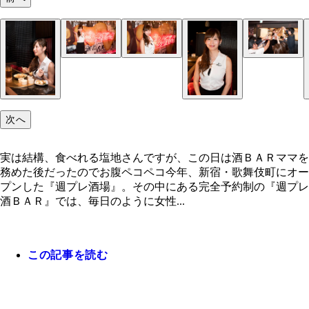
次へ
実は結構、食べれる塩地さんですが、この日は酒ＢＡＲママを
務めた後だったのでお腹ペコペコ今年、新宿・歌舞伎町にオー
プンした『週プレ酒場』。その中にある完全予約制の『週プレ
酒ＢＡＲ』では、毎日のように女性...
この記事を読む
実は結構、食べれる塩地さんですが、この日は酒Ｂ
Ｇカップの源はから揚げ！？
ほんのりお酒が入って、色気も増します