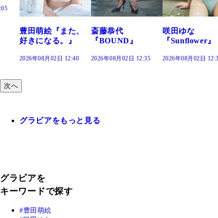
た、
斎藤恭代
咲田ゆな
藤水咲桜『花
』
『BOUND』
『Sunflower』
だまり』
:40
2026年08月02日 12:35
2026年08月02日 12:30
2026年08月02日 12:
次へ
グラビアをもっと見る
グラビアを
キーワードで探す
豊田萌絵