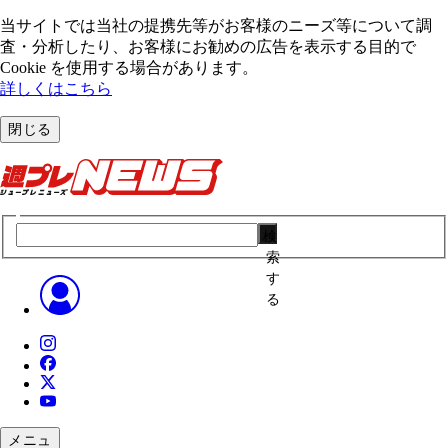
当サイトでは当社の提携先等がお客様のニーズ等について調
査・分析したり、お客様にお勧めの広告を表⽰する⽬的で
Cookie を使⽤する場合があります。
詳しくはこちら
閉じる
検
索
す
る
メニュ