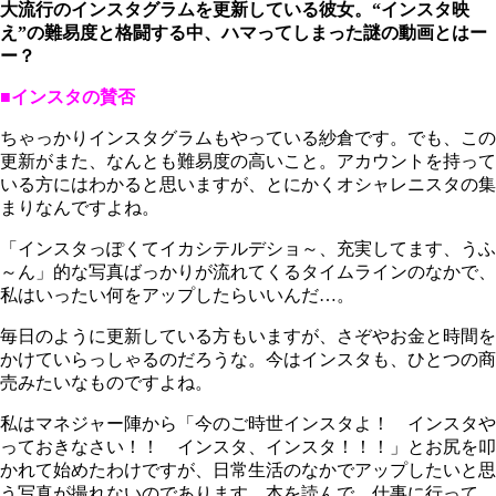
大流行のインスタグラムを更新している彼女。“インスタ映
え”の難易度と格闘する中、ハマってしまった謎の動画とはー
ー？
■インスタの賛否
ちゃっかりインスタグラムもやっている紗倉です。でも、この
更新がまた、なんとも難易度の高いこと。アカウントを持って
いる方にはわかると思いますが、とにかくオシャレニスタの集
まりなんですよね。
「インスタっぽくてイカシテルデショ～、充実してます、うふ
～ん」的な写真ばっかりが流れてくるタイムラインのなかで、
私はいったい何をアップしたらいいんだ…。
毎日のように更新している方もいますが、さぞやお金と時間を
かけていらっしゃるのだろうな。今はインスタも、ひとつの商
売みたいなものですよね。
私はマネジャー陣から「今のご時世インスタよ！ インスタや
っておきなさい！！ インスタ、インスタ！！！」とお尻を叩
かれて始めたわけですが、日常生活のなかでアップしたいと思
う写真が撮れないのであります。本を読んで、仕事に行って、