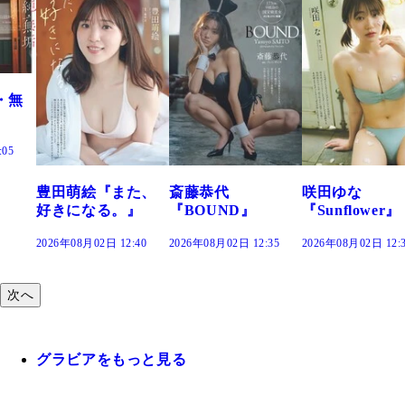
た、
斎藤恭代
咲田ゆな
藤水咲桜『花
』
『BOUND』
『Sunflower』
だまり』
:40
2026年08月02日 12:35
2026年08月02日 12:30
2026年08月02日 12:
次へ
グラビアをもっと見る