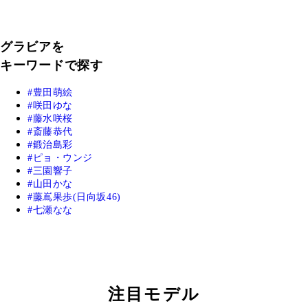
グラビアを
キーワードで探す
豊田萌絵
咲田ゆな
藤水咲桜
斎藤恭代
鍛治島彩
ピョ・ウンジ
三園響子
山田かな
藤嶌果歩(日向坂46)
七瀬なな
注目モデル