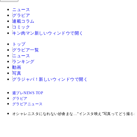
ニュース
グラビア
連載コラム
コミック
キン肉マン
新しいウィンドウで開く
トップ
グラビア一覧
ニュース
ランキング
動画
写真
グラジャパ！
新しいウィンドウで開く
週プレNEWS TOP
グラビア
グラビアニュース
オシャレニスタになれない紗倉まな…“インスタ映え”写真ってどう撮る