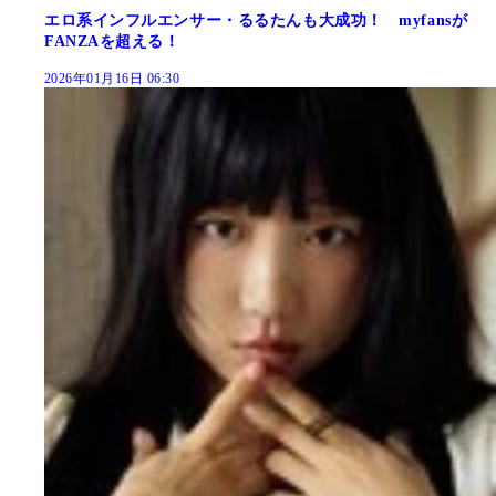
エロ系インフルエンサー・るるたんも大成功！ myfansが
FANZAを超える！
2026年01月16日 06:30