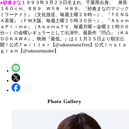
●紗倉まな
１９９３年３月２３日生まれ、千葉県出身。 身長
１６０ｃｍ、Ｂ８９ Ｗ５８ Ｈ８９。『紗倉まなのマジック
ミラーナイト』（文化放送、毎週土曜２８時～）、『ＴＥＮＧ
Ａ茶屋』（ＦＭ大阪、毎週土曜２５時３０分～）、『Ａｂｅｍ
ａＰｒｉｍｅ』（ＡｂｅｍａＴＶ、毎週月曜～金曜２１時００
分～）の金曜レギュラーとして出演中。最新作『凹凸』（ＫＡ
ＤＯＫＡＷＡ）。映画『最低。』は１１月２５日より順次公
開！公式Ｔｗｉｔｔｅｒ【@sakuramanaTeee】公式Ｉｎｓｔａ
ｇｒａｍ【@sakuramanatee】
Photo Gallery