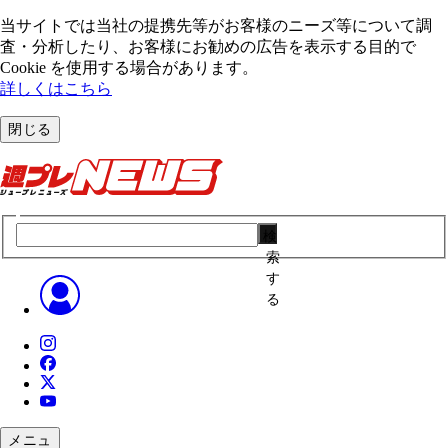
当サイトでは当社の提携先等がお客様のニーズ等について調
査・分析したり、お客様にお勧めの広告を表⽰する⽬的で
Cookie を使⽤する場合があります。
詳しくはこちら
閉じる
検
索
す
る
メニュ