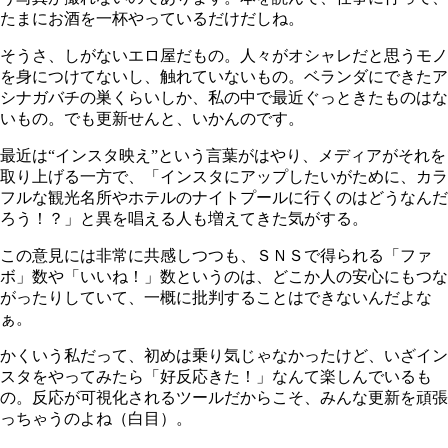
たまにお酒を一杯やっているだけだしね。
そうさ、しがないエロ屋だもの。人々がオシャレだと思うモノ
を身につけてないし、触れていないもの。ベランダにできたア
シナガバチの巣くらいしか、私の中で最近ぐっときたものはな
いもの。でも更新せんと、いかんのです。
最近は“インスタ映え”という言葉がはやり、メディアがそれを
取り上げる一方で、「インスタにアップしたいがために、カラ
フルな観光名所やホテルのナイトプールに行くのはどうなんだ
ろう！？」と異を唱える人も増えてきた気がする。
この意見には非常に共感しつつも、ＳＮＳで得られる「ファ
ボ」数や「いいね！」数というのは、どこか人の安心にもつな
がったりしていて、一概に批判することはできないんだよな
ぁ。
かくいう私だって、初めは乗り気じゃなかったけど、いざイン
スタをやってみたら「好反応きた！」なんて楽しんでいるも
の。反応が可視化されるツールだからこそ、みんな更新を頑張
っちゃうのよね（白目）。