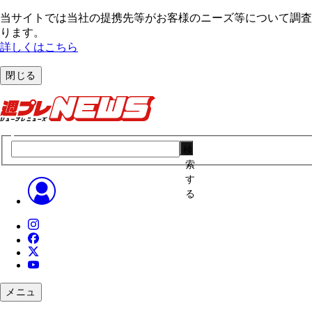
当サイトでは当社の提携先等がお客様のニーズ等について調査・
ります。
詳しくはこちら
閉じる
検
索
す
る
メニュ