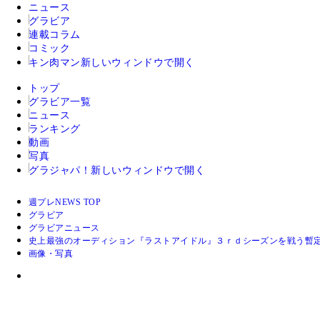
ニュース
グラビア
連載コラム
コミック
キン肉マン
新しいウィンドウで開く
トップ
グラビア一覧
ニュース
ランキング
動画
写真
グラジャパ！
新しいウィンドウで開く
週プレNEWS TOP
グラビア
グラビアニュース
史上最強のオーディション『ラストアイドル』３ｒｄシーズンを戦う暫
画像・写真