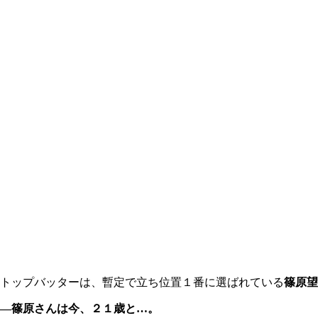
トップバッターは、暫定で立ち位置１番に選ばれている
篠原望
―篠原さんは今、２１歳と…。