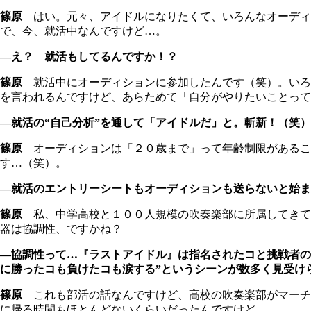
篠原
はい。元々、アイドルになりたくて、いろんなオーディ
で、今、就活中なんですけど…。
―え？ 就活もしてるんですか！？
篠原
就活中にオーディションに参加したんです（笑）。いろ
を言われるんですけど、あらためて「自分がやりたいことって
―就活の“自己分析”を通して「アイドルだ」と。斬新！（笑）
篠原
オーディションは「２０歳まで」って年齢制限があるこ
す…（笑）。
―就活のエントリーシートもオーディションも送らないと始ま
篠原
私、中学高校と１００人規模の吹奏楽部に所属してきて
器は協調性、ですかね？
―協調性って…『ラストアイドル』は指名されたコと挑戦者の
に勝ったコも負けたコも涙する”というシーンが数多く見受け
篠原
これも部活の話なんですけど、高校の吹奏楽部がマーチ
に帰る時間もほとんどないくらいだったんですけど。