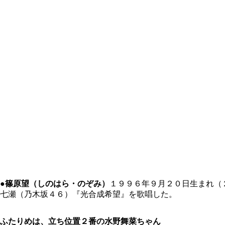
●篠原望（しのはら・のぞみ）
１９９６年９月２０日生まれ（
七瀬（乃木坂４６）『光合成希望』を歌唱した。
ふたりめは、立ち位置２番の水野舞菜ちゃん