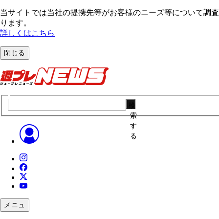
当サイトでは当社の提携先等がお客様のニーズ等について調査・
ります。
詳しくはこちら
閉じる
検
索
す
る
メニュ