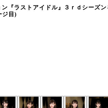
ョン『ラストアイドル』３ｒｄシーズン
ージ目)