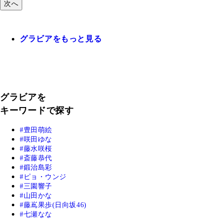
次へ
グラビアをもっと見る
グラビアを
キーワードで探す
豊田萌絵
咲田ゆな
藤水咲桜
斎藤恭代
鍛治島彩
ピョ・ウンジ
三園響子
山田かな
藤嶌果歩(日向坂46)
七瀬なな