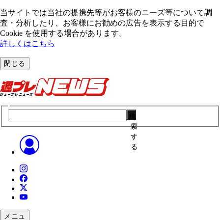
当サイトでは当社の提携先等がお客様のニーズ等について調
査・分析したり、お客様にお勧めの広告を表⽰する⽬的で
Cookie を使⽤する場合があります。
詳しくはこちら
閉じる
検
索
す
る
メニュ