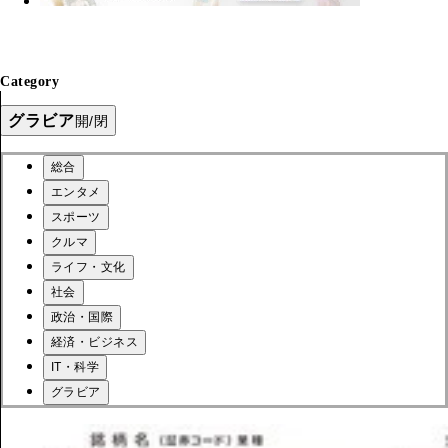
Category
グラビア
開/閉
総合
エンタメ
スポーツ
クルマ
ライフ・文化
社会
政治・国際
経済・ビジネス
IT・科学
グラビア