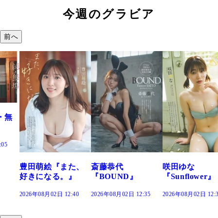
今週のグラビア
前へ
た、
斎藤恭代
咲田ゆな
藤水咲桜『花
』
『BOUND』
『Sunflower』
だまり』
:40
2026年08月02日 12:35
2026年08月02日 12:30
2026年08月02日 12: