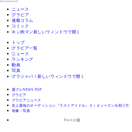
ニュース
グラビア
連載コラム
コミック
キン肉マン
新しいウィンドウで開く
トップ
グラビア一覧
ニュース
ランキング
動画
写真
グラジャパ！
新しいウィンドウで開く
週プレNEWS TOP
グラビア
グラビアニュース
史上最強のオーディション『ラストアイドル』３ｒｄシーズンを戦う暫
画像・写真
7ページ目