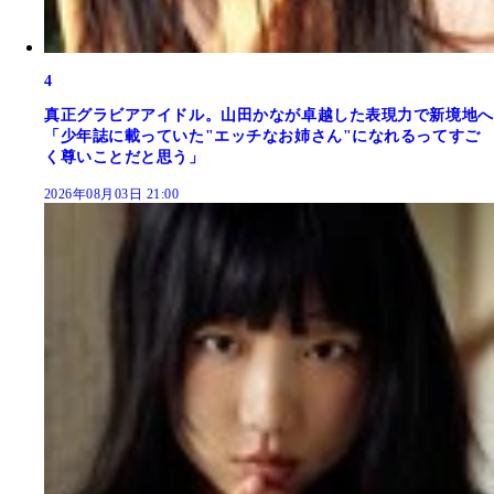
4
真正グラビアアイドル。山田かなが卓越した表現力で新境地へ
「少年誌に載っていた"エッチなお姉さん"になれるってすご
く尊いことだと思う」
2026年08月03日 21:00