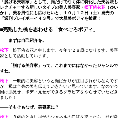
「脱げる美容家」として、顔だけでなく体に特化した美容法も
レクチャーする新しいタイプの美人美容家・
松下侑衣花
（ゆい
か）。美を男性にも広げたいと、１０月１２日（土）発売の
『週刊プレイボーイ４３号』で大胆美ボディを披露！
■完熟した桃を思わせる「食べごろボディ」
――まずは自己紹介を。
松下
松下侑衣花と申します。今年で２８歳になります。美容
家として活動しています。
――「脱げる美容家」って、これまでにはなかったジャンルで
すね。
松下
一般的に美容というと顔ばかりが注目されがちなんです
が、私は全身の美も伝えていきたいと思っています。なので今
回は肌見せ、ボディ見せができるグラビアをやらせていただき
ました！
――そもそもなぜ、美容家に？
松下
３歳のときに祖母のシャネルの口紅を塗ったら、顔が変