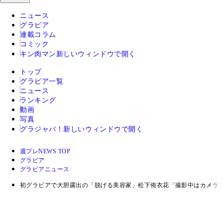
ニュース
グラビア
連載コラム
コミック
キン肉マン
新しいウィンドウで開く
トップ
グラビア一覧
ニュース
ランキング
動画
写真
グラジャパ！
新しいウィンドウで開く
週プレNEWS TOP
グラビア
グラビアニュース
初グラビアで大胆露出の「脱げる美容家」松下侑衣花「撮影中はカメラ