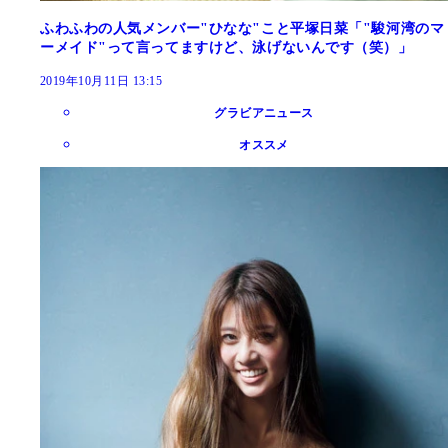
ふわふわの人気メンバー"ひなな"こと平塚日菜「"駿河湾のマ
ーメイド"って言ってますけど、泳げないんです（笑）」
2019年10月11日 13:15
グラビアニュース
オススメ