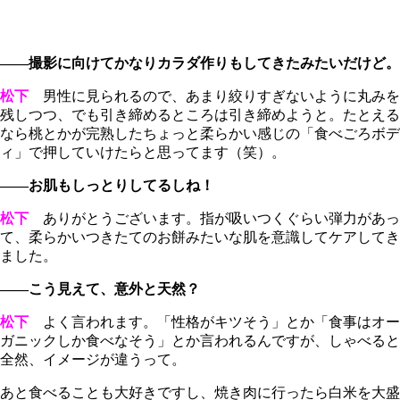
――撮影に向けてかなりカラダ作りもしてきたみたいだけど。
松下
男性に見られるので、あまり絞りすぎないように丸みを
残しつつ、でも引き締めるところは引き締めようと。たとえる
なら桃とかが完熟したちょっと柔らかい感じの「食べごろボデ
ィ」で押していけたらと思ってます（笑）。
――お肌もしっとりしてるしね！
松下
ありがとうございます。指が吸いつくぐらい弾力があっ
て、柔らかいつきたてのお餅みたいな肌を意識してケアしてき
ました。
――こう見えて、意外と天然？
松下
よく言われます。「性格がキツそう」とか「食事はオー
ガニックしか食べなそう」とか言われるんですが、しゃべると
全然、イメージが違うって。
あと食べることも大好きですし、焼き肉に行ったら白米を大盛