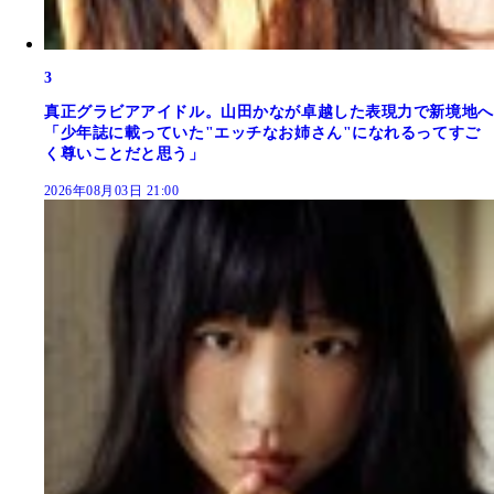
3
真正グラビアアイドル。山田かなが卓越した表現力で新境地へ
「少年誌に載っていた"エッチなお姉さん"になれるってすご
く尊いことだと思う」
2026年08月03日 21:00