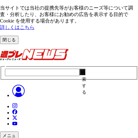
当サイトでは当社の提携先等がお客様のニーズ等について調
査・分析したり、お客様にお勧めの広告を表⽰する⽬的で
Cookie を使⽤する場合があります。
詳しくはこちら
閉じる
検
索
す
る
メニュ