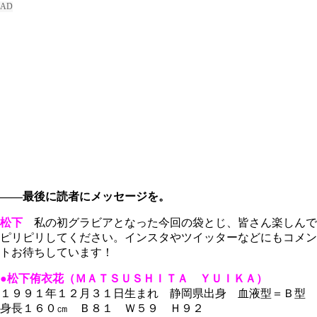
――最後に読者にメッセージを。
松下
私の初グラビアとなった今回の袋とじ、皆さん楽しんで
ピリピリしてください。インスタやツイッターなどにもコメン
トお待ちしています！
●松下侑衣花（ＭＡＴＳＵＳＨＩＴＡ ＹＵＩＫＡ）
１９９１年１２月３１日生まれ 静岡県出身 血液型＝Ｂ型
身長１６０㎝ Ｂ８１ Ｗ５９ Ｈ９２