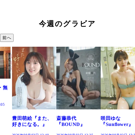
今週のグラビア
前へ
た、
斎藤恭代
咲田ゆな
藤水咲桜『花
』
『BOUND』
『Sunflower』
だまり』