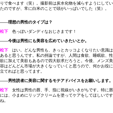
りで食べます（笑）。撮影前は炭水化物を減らすようにしてい
たのですが、常に白米のことで頭がいっぱいでした（笑）。
――理想の男性のタイプは？
松下
色っぽいダンディなおじさまです！
――今後は男性にも美容を広めていきたいとか。
松下
はい。どんな男性も、きっとカッコよくなりたい意識は
あると思うんです。私の持論ですが、人間は食欲、睡眠欲、性
欲に加えて美欲もあるので四大欲求だろうと。今後、メンズ美
容はどんどん市場が大きくなっていくと思うので、何かお役に
立てればと思ってます。
――男性読者に美容に関するモテアドバイスをお願いします。
松下
女性は男性の唇、手、指に視線がいきがちです。特に唇
には、小まめにリップクリームを塗ってケアをしてほしいです
ね。