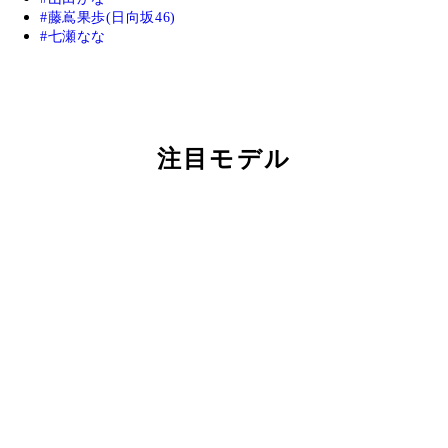
藤嶌果歩(日向坂46)
七瀬なな
注目モデル