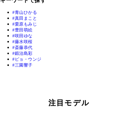
キーワードで探す
青山ひかる
真田まこと
栗原もみじ
豊田萌絵
咲田ゆな
藤水咲桜
斎藤恭代
鍛治島彩
ピョ・ウンジ
三園響子
注目モデル