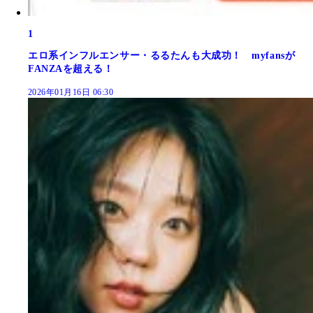
1
エロ系インフルエンサー・るるたんも大成功！ myfansが
FANZAを超える！
2026年01月16日 06:30