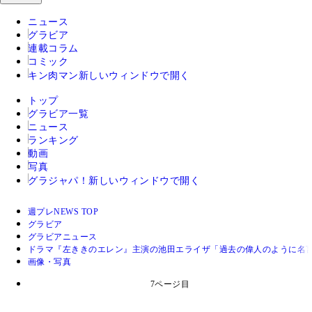
ニュース
グラビア
連載コラム
コミック
キン肉マン
新しいウィンドウで開く
トップ
グラビア一覧
ニュース
ランキング
動画
写真
グラジャパ！
新しいウィンドウで開く
週プレNEWS TOP
グラビア
グラビアニュース
ドラマ『左ききのエレン』主演の池田エライザ「過去の偉人のように名
画像・写真
7ページ目