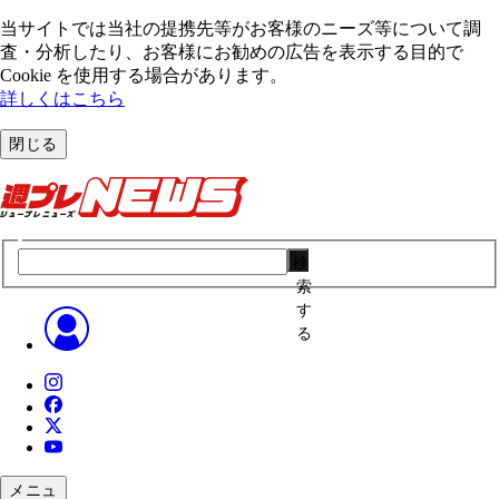
当サイトでは当社の提携先等がお客様のニーズ等について調
査・分析したり、お客様にお勧めの広告を表⽰する⽬的で
Cookie を使⽤する場合があります。
詳しくはこちら
閉じる
検
索
す
る
メニュ