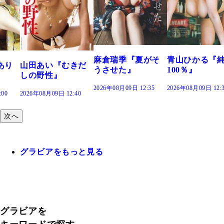
溝端 葵『もう
つの、あおい
で。』
2026年08月09日 12:
麻倉瑞季『夏がそ
青山ひかる『純度
きだ
うさせた』
100％』
2026年08月09日 12:35
2026年08月09日 12:30
:40
次へ
グラビアをもっと見る
グラビアを