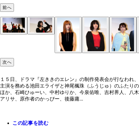
前へ
次へ
１５日、ドラマ『左ききのエレン』の制作発表会が行なわれ、
主演を務める池田エライザと神尾楓珠（ふうじゅ）のふたりの
ほか、石崎ひゅーい、中村ゆりか、今泉佑唯、吉村界人、八木
アリサ、原作者のかっぴー、後藤庸...
この記事を読む