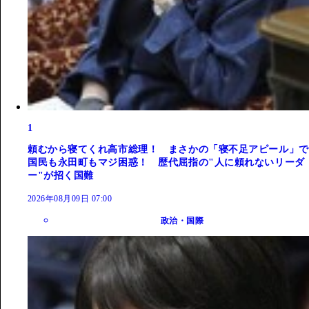
1
頼むから寝てくれ高市総理！ まさかの「寝不足アピール」で
国民も永田町もマジ困惑！ 歴代屈指の"人に頼れないリーダ
ー"が招く国難
2026年08月09日 07:00
政治・国際