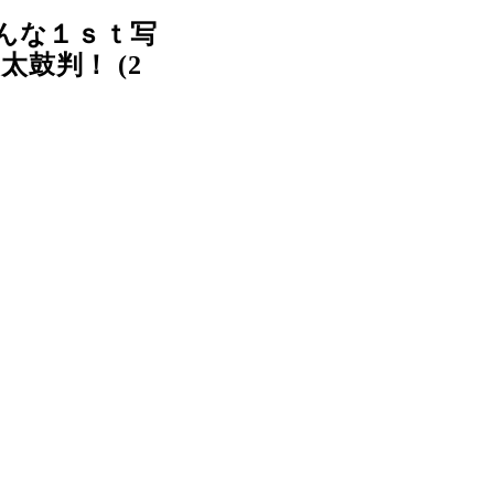
んな１ｓｔ写
鼓判！ (2