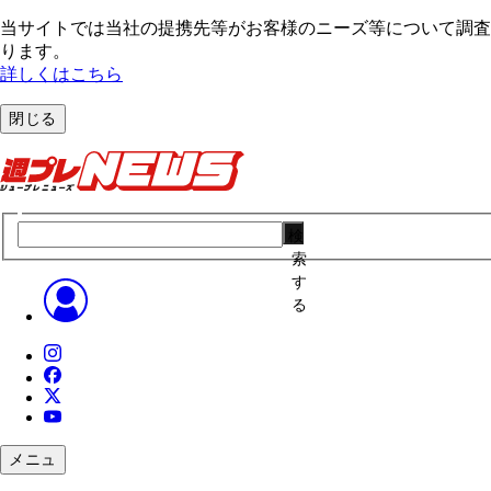
当サイトでは当社の提携先等がお客様のニーズ等について調査・
ります。
詳しくはこちら
閉じる
検
索
す
る
メニュ