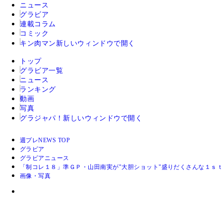
ニュース
グラビア
連載コラム
コミック
キン肉マン
新しいウィンドウで開く
トップ
グラビア一覧
ニュース
ランキング
動画
写真
グラジャパ！
新しいウィンドウで開く
週プレNEWS TOP
グラビア
グラビアニュース
「制コレ１８」準ＧＰ・山田南実が"大胆ショット"盛りだくさんな１ｓ
画像・写真