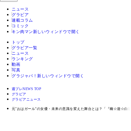
ニュース
グラビア
連載コラム
コミック
キン肉マン
新しいウィンドウで開く
トップ
グラビア一覧
ニュース
ランキング
動画
写真
グラジャパ！
新しいウィンドウで開く
週プレNEWS TOP
グラビア
グラビアニュース
元"おはガール"の女優・未来の意識を変えた舞台とは？「『幽☆遊☆白