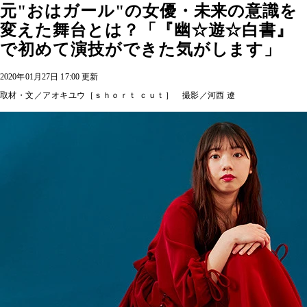
元"おはガール"の女優・未来の意識を
変えた舞台とは？「『幽☆遊☆白書』
で初めて演技ができた気がします」
2020年01月27日 17:00 更新
取材・文／アオキユウ［ｓｈｏｒｔ ｃｕｔ］ 撮影／河西 遼