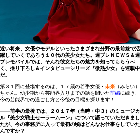
近い将来、女優やモデルといったさまざまな分野の最前線で活
躍していくであろう１０代の美少女たち。週プレＮＥＷＳ＆週
プレモバイルでは、そんな彼女たちの魅力を知ってもらうべ
く、撮り下ろし＆インタビューシリーズ『微熱少女』を連載中
だ。
第３１回に登場するのは、１７歳の若手女優・
未来
（みらい）
ちゃん。幼少期から芸能界入りまでの話を聞いた
前編
に続き、
今の芸能界での過ごし方と今後の目標を探ります！
――前半の最後では、２０１７年（当時・中３）のミュージカ
ル『美少女戦士セーラームーン』について語っていただきまし
たが、今の事務所に入って最初の頃はどんなお仕事をしていた
んですか？