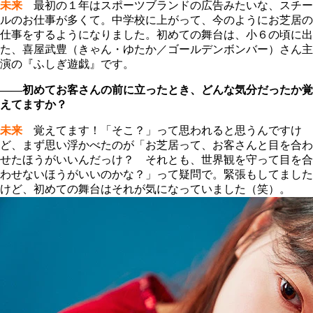
未来
最初の１年はスポーツブランドの広告みたいな、スチー
ルのお仕事が多くて。中学校に上がって、今のようにお芝居の
仕事をするようになりました。初めての舞台は、小６の頃に出
た、喜屋武豊（きゃん・ゆたか／ゴールデンボンバー）さん主
演の『ふしぎ遊戯』です。
――初めてお客さんの前に立ったとき、どんな気分だったか覚
えてますか？
未来
覚えてます！「そこ？」って思われると思うんですけ
ど、まず思い浮かべたのが「お芝居って、お客さんと目を合わ
せたほうがいいんだっけ？ それとも、世界観を守って目を合
わせないほうがいいのかな？」って疑問で。緊張もしてました
けど、初めての舞台はそれが気になっていました（笑）。