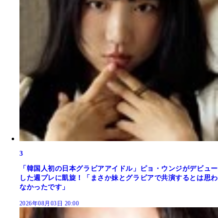
3
「韓国人初の日本グラビアアイドル」ピョ・ウンジがデビュー
した週プレに凱旋！「まさか妹とグラビアで共演するとは思わ
なかったです」
2026年08月03日 20:00