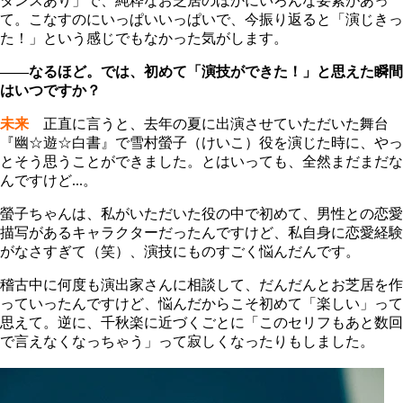
ダンスあり」で、純粋なお芝居のほかにいろんな要素があっ
て。こなすのにいっぱいいっぱいで、今振り返ると「演じきっ
た！」という感じでもなかった気がします。
――なるほど。では、初めて「演技ができた！」と思えた瞬間
はいつですか？
未来
正直に言うと、去年の夏に出演させていただいた舞台
『幽☆遊☆白書』で雪村螢子（けいこ）役を演じた時に、やっ
とそう思うことができました。とはいっても、全然まだまだな
んですけど...。
螢子ちゃんは、私がいただいた役の中で初めて、男性との恋愛
描写があるキャラクターだったんですけど、私自身に恋愛経験
がなさすぎて（笑）、演技にものすごく悩んだんです。
稽古中に何度も演出家さんに相談して、だんだんとお芝居を作
っていったんですけど、悩んだからこそ初めて「楽しい」って
思えて。逆に、千秋楽に近づくごとに「このセリフもあと数回
で言えなくなっちゃう」って寂しくなったりもしました。