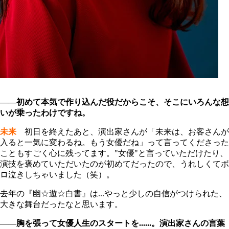
――初めて本気で作り込んだ役だからこそ、そこにいろんな想
いが乗ったわけですね。
未来
初日を終えたあと、演出家さんが「未来は、お客さんが
入ると一気に変わるね。もう女優だね」って言ってくださった
こともすごく心に残ってます。"女優"と言っていただけたり、
演技を褒めていただいたのが初めてだったので、うれしくてボ
ロ泣きしちゃいました（笑）。
去年の『幽☆遊☆白書』は...やっと少しの自信がつけられた、
大きな舞台だったなと思います。
――胸を張って女優人生のスタートを......。演出家さんの言葉