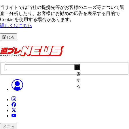
当サイトでは当社の提携先等がお客様のニーズ等について調
査・分析したり、お客様にお勧めの広告を表⽰する⽬的で
Cookie を使⽤する場合があります。
詳しくはこちら
閉じる
検
索
す
る
メニュ