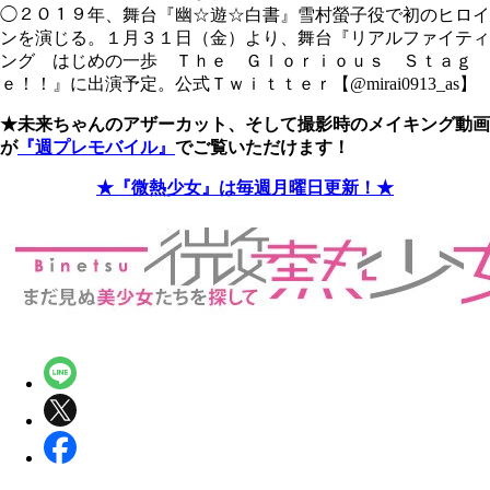
◯２０１９年、舞台『幽☆遊☆白書』雪村螢子役で初のヒロイ
ンを演じる。１月３１日（金）より、舞台『リアルファイティ
ング はじめの一歩 Ｔｈｅ Ｇｌｏｒｉｏｕｓ Ｓｔａｇ
ｅ！！』に出演予定。公式Ｔｗｉｔｔｅｒ【@mirai0913_as】
★未来ちゃんのアザーカット、そして撮影時のメイキング動画
が
『週プレモバイル』
でご覧いただけます！
★『微熱少女』は毎週月曜日更新！★