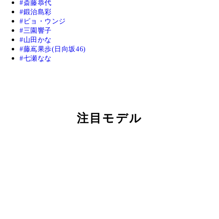
斎藤恭代
鍛治島彩
ピョ・ウンジ
三園響子
山田かな
藤嶌果歩(日向坂46)
七瀬なな
注目モデル