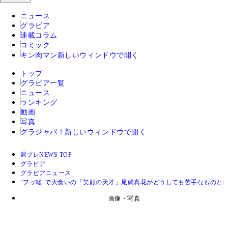
ニュース
グラビア
連載コラム
コミック
キン肉マン
新しいウィンドウで開く
トップ
グラビア一覧
ニュース
ランキング
動画
写真
グラジャパ！
新しいウィンドウで開く
週プレNEWS TOP
グラビア
グラビアニュース
"フッ軽"で大食いの「笑顔の天才」尾碕真花がどうしても苦手なものと
画像・写真