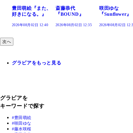
た、
斎藤恭代
咲田ゆな
藤水咲桜『花
』
『BOUND』
『Sunflower』
だまり』
:40
2026年08月02日 12:35
2026年08月02日 12:30
2026年08月02日 12:
次へ
グラビアをもっと見る
グラビアを
キーワードで探す
豊田萌絵
咲田ゆな
藤水咲桜