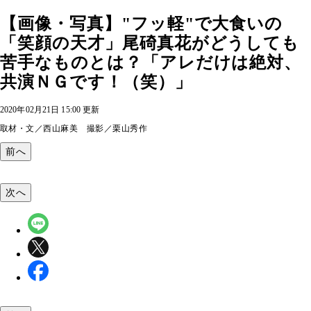
【画像・写真】"フッ軽"で大食いの
「笑顔の天才」尾碕真花がどうしても
苦手なものとは？「アレだけは絶対、
共演ＮＧです！（笑）」
2020年02月21日 15:00 更新
取材・文／西山麻美 撮影／栗山秀作
前へ
次へ