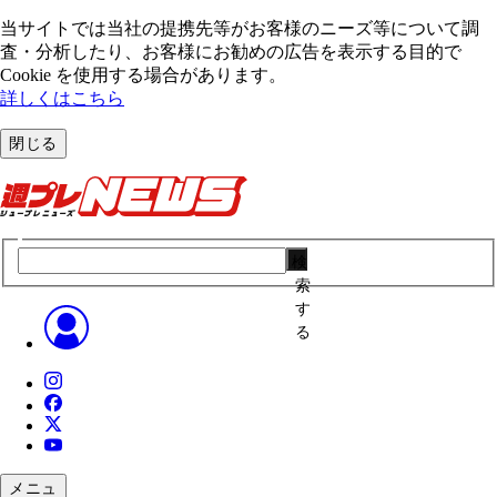
当サイトでは当社の提携先等がお客様のニーズ等について調
査・分析したり、お客様にお勧めの広告を表⽰する⽬的で
Cookie を使⽤する場合があります。
詳しくはこちら
閉じる
検
索
す
る
メニュ