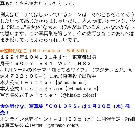
真もたくさん使われていたりして。
例えばビーチではしゃいでいるシーンは、そのときそこでそう
したいって感じたからはしゃいだし、大人っぽいシーンも、今
まで以上に"自然体"な大人っぽさが出ているんじゃないかなっ
て思います。この写真集を通して、今の佐野ひなこのありのま
まを感じてもらえたらうれしいです。
■佐野ひなこ（Ｈｉｎａｋｏ ＳＡＮＯ）
１９９４年１０月１３日生まれ 東京都出身
身長１６０ｃｍ Ｂ８４ Ｗ５１ Ｈ８３
○１月クールのドラマ『知ってるワイフ』（フジテレビ系、毎
週木曜２２：００～）に尾形恵海役で出演中。
本人公式Ｔｗｉｔｔｅｒ【@hinachimuu】
本人公式Ｉｎｓｔａｇｒａｍ【@hinako_sano】
写真集公式Ｔｗｉｔｔｅｒ【@hinako_colors】
★佐野ひなこ写真集『ＣＯＬＯＲＳ』は１月２０日（水）発
売！
オンライン発売イベントも１月２０日（水）に開催予定。詳細
は写真集公式Twitter【@hinako_colors】