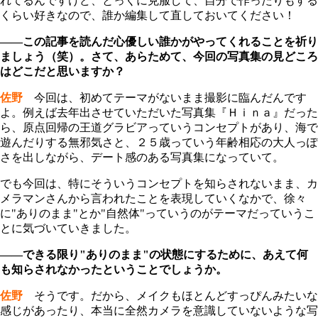
れてるんですけど、とっくに克服して、自分で作ったりもする
くらい好きなので、誰か編集して直しておいてください！
――この記事を読んだ心優しい誰かがやってくれることを祈り
ましょう（笑）。さて、あらためて、今回の写真集の見どころ
はどこだと思いますか？
佐野
今回は、初めてテーマがないまま撮影に臨んだんです
よ。例えば去年出させていただいた写真集『Ｈｉｎａ』だった
ら、原点回帰の王道グラビアっていうコンセプトがあり、海で
遊んだりする無邪気さと、２５歳っていう年齢相応の大人っぽ
さを出しながら、デート感のある写真集になっていて。
でも今回は、特にそういうコンセプトを知らされないまま、カ
メラマンさんから言われたことを表現していくなかで、徐々
に"ありのまま
"
とか"自然体
"
っていうのがテーマだっていうこ
とに気づいていきました。
――できる限り"ありのまま"の状態にするために、あえて何
も知らされなかったということでしょうか。
佐野
そうです。だから、メイクもほとんどすっぴんみたいな
感じがあったり、本当に全然カメラを意識していないような写