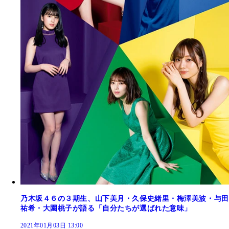
乃木坂４６の３期生、山下美月・久保史緒里・梅澤美波・与田
祐希・大園桃子が語る「自分たちが選ばれた意味」
2021年01月03日 13:00