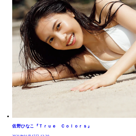
佐野ひなこ『Ｔｒｕｅ Ｃｏｌｏｒｓ』