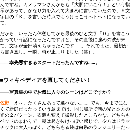
んですね。カメラマンさんからも「大胆にいこう！」という指
示があって、かなり力を入れて大きめに書いていたので、５文
字目の「Ｋ」を書いた時点でもうけっこうヘトヘトになってい
て。
だから、いったん休憩してから最後のひと文字「Ｏ」を書こう
かっていう話になったんですけど、その直後に強めの波が来
て、文字が全部消えちゃったんです......。それでまた、最初か
ら書き直し。一瞬、時が止まりました（笑）。
――幸先悪すぎるスタートだったんですね......。
■ウィキペディアを直してください！
――写真集の中でお気に入りのシーンはどこですか？
佐野
え～、たくさんあって選べない......。でも、今までにな
くて新鮮だったっていう意味では、同じ場所で朝の光と夕方の
光の２パターン、衣装も変えて撮影したところかな。どちらも
ベッドのまわりで、朝は起き抜けっぽい感じで、夕方はドラマ
チックに大人っぽく。どちらも衣装は白系のランジェリーだっ