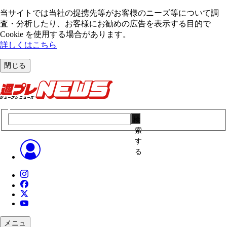
当サイトでは当社の提携先等がお客様のニーズ等について調
査・分析したり、お客様にお勧めの広告を表⽰する⽬的で
Cookie を使⽤する場合があります。
詳しくはこちら
閉じる
検
索
す
る
メニュ