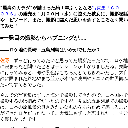
"最高のカラダ"が詰まった約１年ぶりとなる
写真集『ＣＯＬ
ＯＲＳ』
の発売を１月２０日（水）に控えた彼女に、撮影秘話
やエピソード、また、撮影に臨んだ思いを余すところなく聞い
てみた！
■一発目の撮影からハプニングが......
――ロケ地の長崎・五島列島はいかがでしたか？
佐野
ずっと行ってみたいと思ってた場所だったので、ロケ地
に決まったと聞いたときはテンションが上がりましたね。実際
に行ってみると、海や景色はもちろんとてもきれいだし、大自
然に囲まれた路地やまち並みが本当に映画やアニメの世界観み
たいですてきでした。
今までの写真集はずっと海外で撮影してきたので、日本国内で
撮影するのは初めてだったのですが、今回の五島列島での撮影
は、日本の原風景の良さみたいなものをあらためて感じること
ができたロケだったなって。天気にもずっと恵まれたし、すご
く楽しかったです。