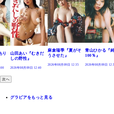
溝端 葵『も
つの、あおい
で。』
2026年08月09日 12
麻倉瑞季『夏がそ
青山ひかる『純度
むきだ
うさせた』
100％』
2026年08月09日 12:35
2026年08月09日 12:30
2:40
次へ
グラビアをもっと見る