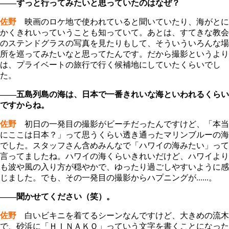
――ずっと行ってみたいと思っていたのはなぜ？
佐野
映画のロケ地で使われていると聞いていたり、海がとに
かくきれいっていうことも知っていて。あとは、すてきな教会
のステンドグラスの写真を見たりもして、そういういろんな場
所を巡ってみたいなと思ってたんです。だから撮影というより
は、プライベートの旅行で行く候補地にしていたくらいでし
た。
――五島列島の海は、日本で一番きれいな海といわれるくらい
ですからね。
佐野
初日の一発目の撮影がビーチだったんですけど、「本当
にここは日本？」って思うくらい透き通ったマリンブルーの海
でした。スタッフさん含めみんなで「ハワイの海みたい」って
言ってましたね。ハワイの海くらいきれいだけど、ハワイより
も波や風の入り方が穏やかで、ゆったり過ごしやすいように感
じました。でも、その一発目の撮影からハプニングが......。
――聞かせてください（笑）。
佐野
白いビキニを着てるシーンなんですけど、大きめの流木
で、砂浜に「ＨＩＮＡＫＯ」っていう文字を書くことになった