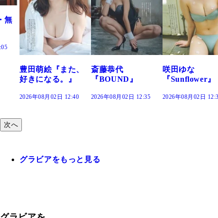
た、
斎藤恭代
咲田ゆな
藤水咲桜『花
』
『BOUND』
『Sunflower』
だまり』
:40
2026年08月02日 12:35
2026年08月02日 12:30
2026年08月02日 12:
次へ
グラビアをもっと見る
グラビアを