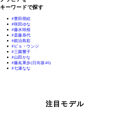
キーワードで探す
豊田萌絵
咲田ゆな
藤水咲桜
斎藤恭代
鍛治島彩
ピョ・ウンジ
三園響子
山田かな
藤嶌果歩(日向坂46)
七瀬なな
注目モデル