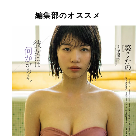
編集部のオススメ
【デジタル限定】葵うたの写真集『彼女には何かが
る。』 （Ｃ）栗山秀作／集英社