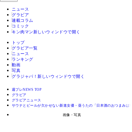
ニュース
グラビア
連載コラム
コミック
キン肉マン
新しいウィンドウで開く
トップ
グラビア一覧
ニュース
ランキング
動画
写真
グラジャパ！
新しいウィンドウで開く
週プレNEWS TOP
グラビア
グラビアニュース
サウナとビールが欠かせない新進女優・葵うたの「日本酒のおつまみは
画像・写真