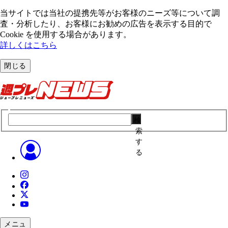
当サイトでは当社の提携先等がお客様のニーズ等について調
査・分析したり、お客様にお勧めの広告を表⽰する⽬的で
Cookie を使⽤する場合があります。
詳しくはこちら
閉じる
検
索
す
る
メニュ