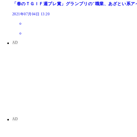
「春のＴＧＩＦ週プレ賞」グランプリの"職業、あざとい系ア
2021年07月04日 13:20
坂東遥デジタル写真集『夏のお姉さん』（撮影／藤
広山楓デジタル写真集『渚のヒロイン』（撮影／Ｙ