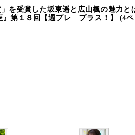
賞」を受賞した坂東遥と広山楓の魅力と
』第１８回【週プレ プラス！】 (4ペ