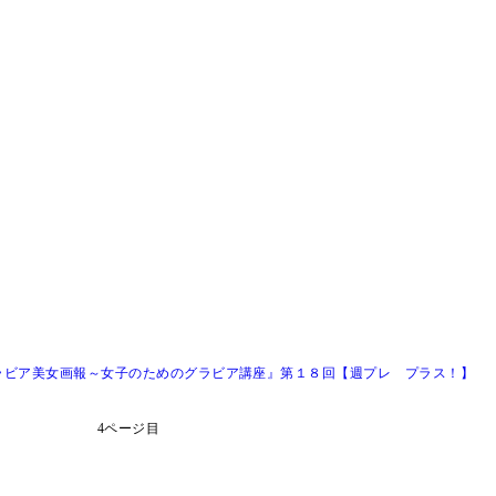
ラビア美女画報～女子のためのグラビア講座』第１８回【週プレ プラス！】
4ページ目