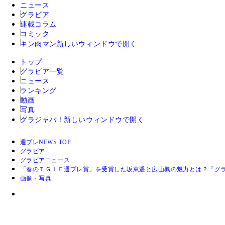
ニュース
グラビア
連載コラム
コミック
キン肉マン
新しいウィンドウで開く
トップ
グラビア一覧
ニュース
ランキング
動画
写真
グラジャパ！
新しいウィンドウで開く
週プレNEWS TOP
グラビア
グラビアニュース
「春のＴＧＩＦ週プレ賞」を受賞した坂東遥と広山楓の魅力とは？『グ
画像・写真