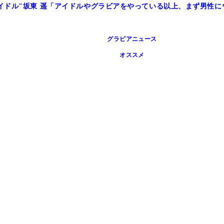
イドル"坂東 遥「アイドルやグラビアをやっている以上、まず男性に
グラビアニュース
オススメ
本和典）より
ＯＲＯＫＯＢＩ）より