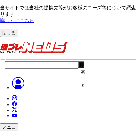
当サイトでは当社の提携先等がお客様のニーズ等について調査・
ります。
詳しくはこちら
閉じる
検
索
す
る
メニュ