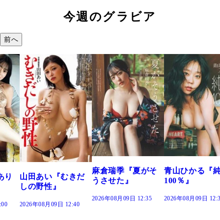
今週のグラビア
前へ
溝端 葵『もう
つの、あおい
で。』
2026年08月09日 12:
麻倉瑞季『夏がそ
青山ひかる『純度
きだ
うさせた』
100％』
2026年08月09日 12:35
2026年08月09日 12:30
:40