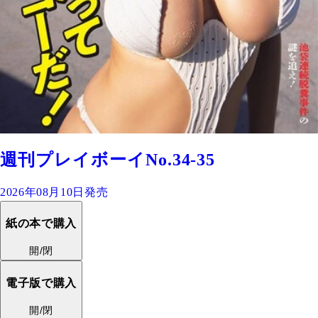
週刊プレイボーイNo.34-35
2026年08月10日発売
紙の本で購入
開/閉
電子版で購入
開/閉