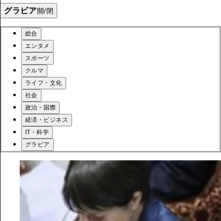
グラビア
開/閉
総合
エンタメ
スポーツ
クルマ
ライフ・文化
社会
政治・国際
経済・ビジネス
IT・科学
グラビア