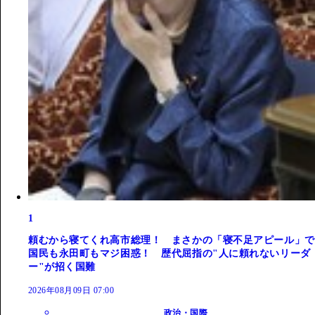
1
頼むから寝てくれ高市総理！ まさかの「寝不足アピール」で
国民も永田町もマジ困惑！ 歴代屈指の"人に頼れないリーダ
ー"が招く国難
2026年08月09日 07:00
政治・国際