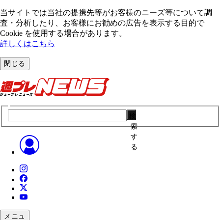
当サイトでは当社の提携先等がお客様のニーズ等について調
査・分析したり、お客様にお勧めの広告を表⽰する⽬的で
Cookie を使⽤する場合があります。
詳しくはこちら
閉じる
検
索
す
る
メニュ