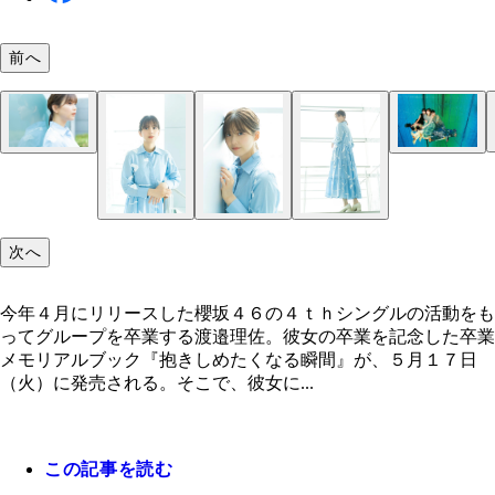
前へ
撮影／柴田フミコ
撮影／柴田フミコ
次へ
今年４月にリリースした櫻坂４６の４ｔｈシングルの活動をも
ってグループを卒業する渡邉理佐。彼女の卒業を記念した卒業
メモリアルブック『抱きしめたくなる瞬間』が、５月１７日
（火）に発売される。そこで、彼女に...
この記事を読む