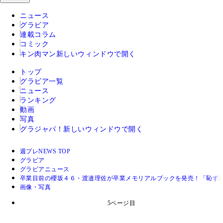
ニュース
グラビア
連載コラム
コミック
キン肉マン
新しいウィンドウで開く
トップ
グラビア一覧
ニュース
ランキング
動画
写真
グラジャパ！
新しいウィンドウで開く
週プレNEWS TOP
グラビア
グラビアニュース
卒業目前の櫻坂４６・渡邉理佐が卒業メモリアルブックを発売！「恥ず
画像・写真
5ページ目