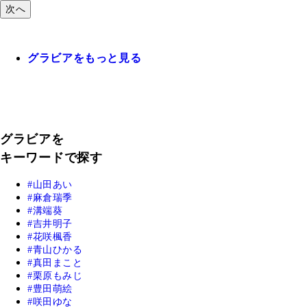
次へ
グラビアをもっと見る
グラビアを
キーワードで探す
山田あい
麻倉瑞季
溝端葵
吉井明子
花咲楓香
青山ひかる
真田まこと
栗原もみじ
豊田萌絵
咲田ゆな