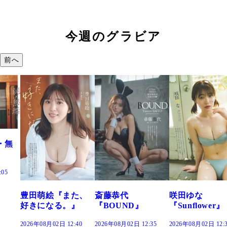
今週のグラビア
前へ
また、
斎藤恭代
咲田ゆな
藤水咲桜『花
。』
『BOUND』
『Sunflower』
だまり』
2:40
2026年08月02日 12:35
2026年08月02日 12:30
2026年08月02日 12