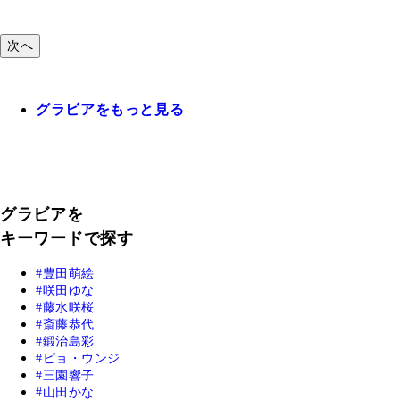
次へ
グラビアをもっと見る
グラビアを
キーワードで探す
豊田萌絵
咲田ゆな
藤水咲桜
斎藤恭代
鍛治島彩
ピョ・ウンジ
三園響子
山田かな