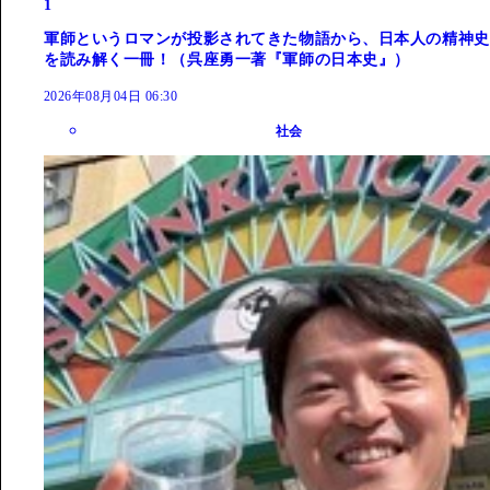
1
軍師というロマンが投影されてきた物語から、日本人の精神史
を読み解く一冊！（呉座勇一著『軍師の日本史』）
2026年08月04日 06:30
社会