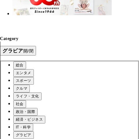
Category
グラビア
開/閉
総合
エンタメ
スポーツ
クルマ
ライフ・文化
社会
政治・国際
経済・ビジネス
IT・科学
グラビア