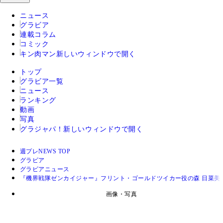
ニュース
グラビア
連載コラム
コミック
キン肉マン
新しいウィンドウで開く
トップ
グラビア一覧
ニュース
ランキング
動画
写真
グラジャパ！
新しいウィンドウで開く
週プレNEWS TOP
グラビア
グラビアニュース
『機界戦隊ゼンカイジャー』フリント・ゴールドツイカー役の森 日菜
画像・写真