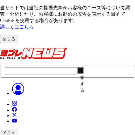
当サイトでは当社の提携先等がお客様のニーズ等について調
査・分析したり、お客様にお勧めの広告を表⽰する⽬的で
Cookie を使⽤する場合があります。
詳しくはこちら
閉じる
検
索
す
る
メニュ