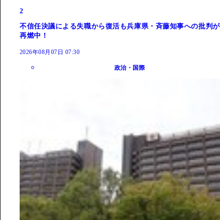
2
不信任決議による失職から復活も兵庫県・斉藤知事への批判が
再燃中！
2026年08月07日 07:30
政治・国際