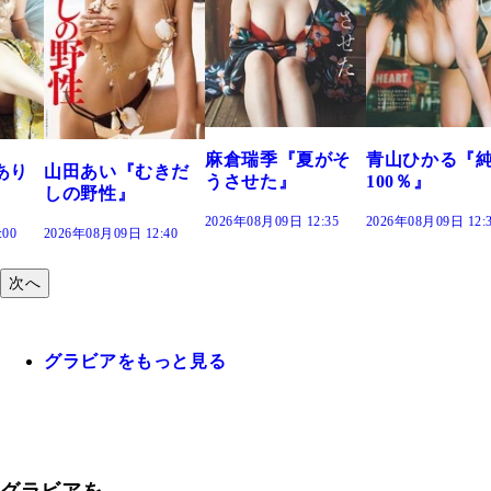
溝端 葵『も
つの、あおい
で。』
2026年08月09日 12
麻倉瑞季『夏がそ
青山ひかる『純度
むきだ
うさせた』
100％』
2026年08月09日 12:35
2026年08月09日 12:30
2:40
次へ
グラビアをもっと見る