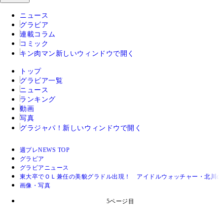
ニュース
グラビア
連載コラム
コミック
キン肉マン
新しいウィンドウで開く
トップ
グラビア一覧
ニュース
ランキング
動画
写真
グラジャパ！
新しいウィンドウで開く
週プレNEWS TOP
グラビア
グラビアニュース
東大卒でＯＬ兼任の美貌グラドル出現！ アイドルウォッチャー・北川
画像・写真
5ページ目