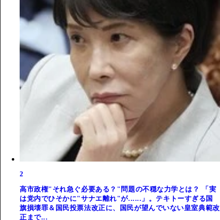
2
高市政権"それ急ぐ必要ある？"問題の不穏な力学とは？ 「実
は党内でひそかに"サナエ離れ"が......」。テキトーすぎる国
旗損壊罪＆国民投票法改正に、国民が望んでいない皇室典範改
正まで...