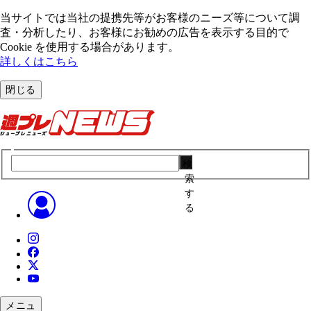
当サイトでは当社の提携先等がお客様のニーズ等について調
査・分析したり、お客様にお勧めの広告を表⽰する⽬的で
Cookie を使⽤する場合があります。
詳しくはこちら
閉じる
検
索
す
る
メニュ