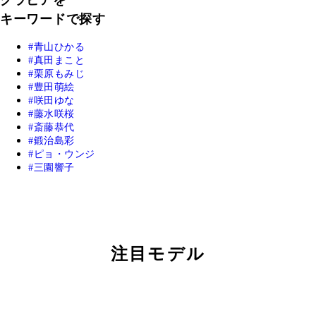
グラビアを
キーワードで探す
青山ひかる
真田まこと
栗原もみじ
豊田萌絵
咲田ゆな
藤水咲桜
斎藤恭代
鍛治島彩
ピョ・ウンジ
三園響子
注目モデル