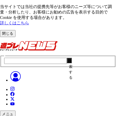
当サイトでは当社の提携先等がお客様のニーズ等について調
査・分析したり、お客様にお勧めの広告を表⽰する⽬的で
Cookie を使⽤する場合があります。
詳しくはこちら
閉じる
検
索
す
る
メニュ