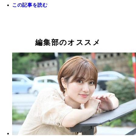
この記事を読む
編集部のオススメ
奥山かずさデジタル写真集『癒し系ボディに仕上げ
奥山かずさデジタル写真集『葛藤。』撮影／中村昇
奥山かずさデジタル写真集『マイナス８度の吐息。
奥山かずさデジタル写真集『Ｉ ＬＯＶＥ ＳＨＯＲＴ
た。』撮影／田口まき 価格／８８０円（税込）
格／５５０円（税込）
影／岡本武志 価格／１３２０円（税込）
ＵＴ』撮影／笠井爾示 価格／１１００円（税込）