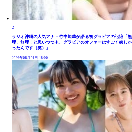
2
ラジオ沖縄の人気アナ・竹中知華が語る初グラビアの記憶「無
理、無理！と思いつつも、グラビアのオファーはすごく嬉しか
ったんです（笑）」
2026年08月01日 18:00