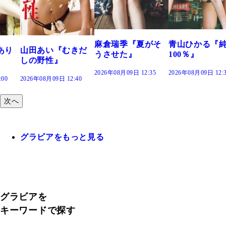
つの、あおい
で。』
2026年08月09日 12:
麻倉瑞季『夏がそ
青山ひかる『純度
きだ
うさせた』
100％』
2026年08月09日 12:35
2026年08月09日 12:30
:40
次へ
グラビアをもっと見る
グラビアを
キーワードで探す