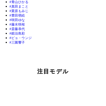
青山ひかる
真田まこと
栗原もみじ
豊田萌絵
咲田ゆな
藤水咲桜
斎藤恭代
鍛治島彩
ピョ・ウンジ
三園響子
注目モデル