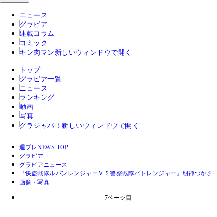
ニュース
グラビア
連載コラム
コミック
キン肉マン
新しいウィンドウで開く
トップ
グラビア一覧
ニュース
ランキング
動画
写真
グラジャパ！
新しいウィンドウで開く
週プレNEWS TOP
グラビア
グラビアニュース
『快盗戦隊ルパンレンジャーＶＳ警察戦隊パトレンジャー』明神つかさ役
画像・写真
7ページ目