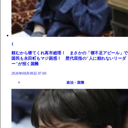
1
頼むから寝てくれ高市総理！ まさかの「寝不足アピール」で
国民も永田町もマジ困惑！ 歴代屈指の"人に頼れないリーダ
ー"が招く国難
2026年08月09日 07:00
政治・国際