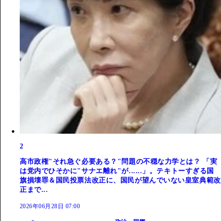
2
高市政権"それ急ぐ必要ある？"問題の不穏な力学とは？ 「実
は党内でひそかに"サナエ離れ"が......」。テキトーすぎる国
旗損壊罪＆国民投票法改正に、国民が望んでいない皇室典範改
正まで...
2026年06月28日 07:00