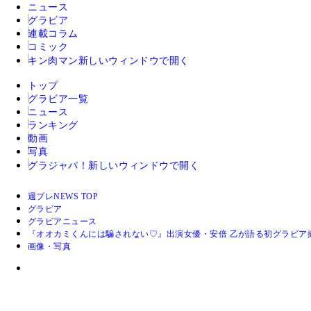
ニュース
グラビア
連載コラム
コミック
キン肉マン
新しいウィンドウで開く
トップ
グラビア一覧
ニュース
ランキング
動画
写真
グラジャパ！
新しいウィンドウで開く
週プレNEWS TOP
グラビア
グラビアニュース
『オオカミくんには騙されない♡』出演女優・安倍 乙が語る初グラビア
画像・写真