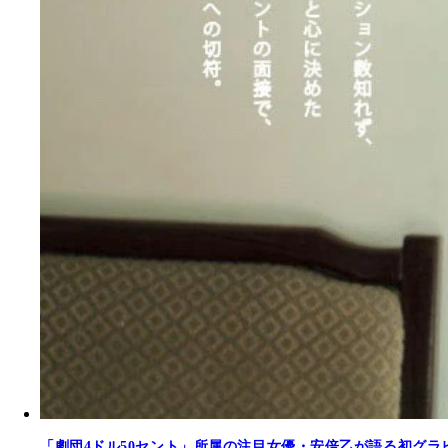
「劇団4ドル50セント」所属の注目女優・安倍乙が語る初グラ