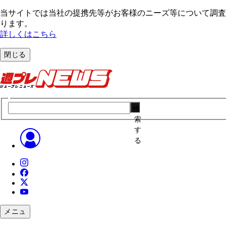
当サイトでは当社の提携先等がお客様のニーズ等について調査・
ります。
詳しくはこちら
閉じる
検
索
す
る
メニュ