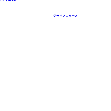
グラビアニュース
o Dec.）より
前康輔）より
前康輔）より
前康輔）
佐藤裕之）より