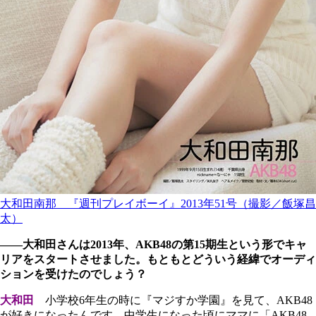
大和田南那 『週刊プレイボーイ』2013年51号（撮影／飯塚昌
太）
――大和田さんは2013年、AKB48の第15期生という形でキャ
リアをスタートさせました。もともとどういう経緯でオーディ
ションを受けたのでしょう？
大和田
小学校6年生の時に『マジすか学園』を見て、AKB48
が好きになったんです。中学生になった頃にママに「AKB48