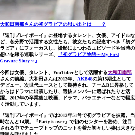
大和田南那さんの初グラビアの思い出とは――？
『週刊プレイボーイ』に登場するタレント、女優、アイドルな
ど、各分野で活躍する女性たち。彼女たちの記念すべき「初グ
ラビア」にフォーカスし、撮影にまつわるエピソードや当時の
想いを綴る連載シリーズ、
『初グラビア物語～My First
Gravure Story～』
今回は女優、タレント、YouTuberとして活躍する
大和田南那
さんの前編。大和田さんは2013年、
AKB48
の第15期生として
デビュー。次世代エースとして期待され、チームBに昇格して
からはドラマに出演したり、選抜メンバーに選ばれたりと活
躍。2017年の卒業後は映画、ドラマ、バラエティーなどで幅広
く活動しています。
『週刊プレイボーイ』では2013年51号で初グラビアを披露。当
時なんと14歳。『Party is over』で初のセンターを務め、注目
される中でチューブトップのニットを着た初々しい姿は大きな
話題を呼びました。