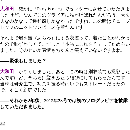
大和田
確かに『Party is over』でセンターにさせていただきま
したけど、なんでこのグラビアに私が呼ばれたんだろう、大丈
夫なのかなって違和感しかなかったですね。この時はチューブ
トップのニットワンピースを着たんです。
それまで肩を露（あらわ）にする衣装って、着たことがなかっ
たので恥ずかしくて。ずっと「本当にこれを？」ってためらい
ました。そのせいか表情もちゃんと笑えていないですよね。
――緊張もしました？
大和田
かなりしました。あと、この時は別衣装でも撮影した
んですけど、そちらは髪をふたつ結びにしてもらったんです。
当時は研究生で、写真を撮る時はいつもストレートだったの
で、すごく新鮮でした。
――それから2年後、2015年23号では初のソログラビアを披露
していただきました。