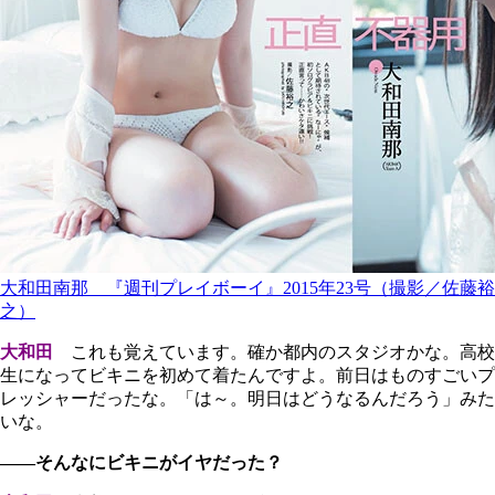
大和田南那 『週刊プレイボーイ』2015年23号（撮影／佐藤裕
之）
大和田
これも覚えています。確か都内のスタジオかな。高校
生になってビキニを初めて着たんですよ。前日はものすごいプ
レッシャーだったな。「は～。明日はどうなるんだろう」みた
いな。
――そんなにビキニがイヤだった？