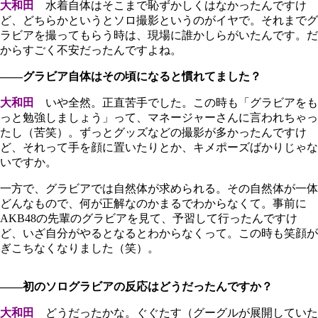
大和田
水着自体はそこまで恥ずかしくはなかったんですけ
ど、どちらかというとソロ撮影というのがイヤで。それまでグ
ラビアを撮ってもらう時は、現場に誰かしらがいたんです。だ
からすごく不安だったんですよね。
――グラビア自体はその頃になると慣れてました？
大和田
いや全然。正直苦手でした。この時も「グラビアをも
っと勉強しましょう」って、マネージャーさんに言われちゃっ
たし（苦笑）。ずっとグッズなどの撮影が多かったんですけ
ど、それって手を顔に置いたりとか、キメポーズばかりじゃな
いですか。
一方で、グラビアでは自然体が求められる。その自然体が一体
どんなもので、何が正解なのかまるでわからなくて。事前に
AKB48の先輩のグラビアを見て、予習して行ったんですけ
ど、いざ自分がやるとなるとわからなくって。この時も笑顔が
ぎこちなくなりました（笑）。
――初のソログラビアの反応はどうだったんですか？
大和田
どうだったかな。ぐぐたす（グーグルが展開していた