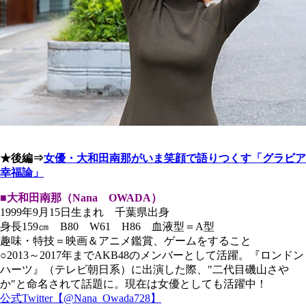
★後編⇒
女優・大和田南那がいま笑顔で語りつくす「グラビア
幸福論」
■大和田南那（Nana OWADA）
1999年9月15日生まれ 千葉県出身
身長159㎝ B80 W61 H86 血液型＝A型
趣味・特技＝映画＆アニメ鑑賞、ゲームをすること
○2013～2017年までAKB48のメンバーとして活躍。『ロンドン
ハーツ』（テレビ朝日系）に出演した際、"二代目磯山さや
か"と命名されて話題に。現在は女優としても活躍中！
公式Twitter【@Nana_Owada728】