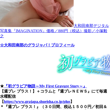
大和田南那デジタル
写真集『IMAGINATION』価格／880円（税込）撮影／小塚毅
之
☆大和田南那のグラジャパ！プロフィール
★
『初グラビア物語～My First Gravure Story～』
【週プレ プラス！】＋コラムと『週プレＮＥＷＳ』にて毎週
水曜配信
【
https://www.grajapa.shueisha.co.jp/plus
】
＊『週プレ プラス！』（３０日間、税込１５００円／初回＆