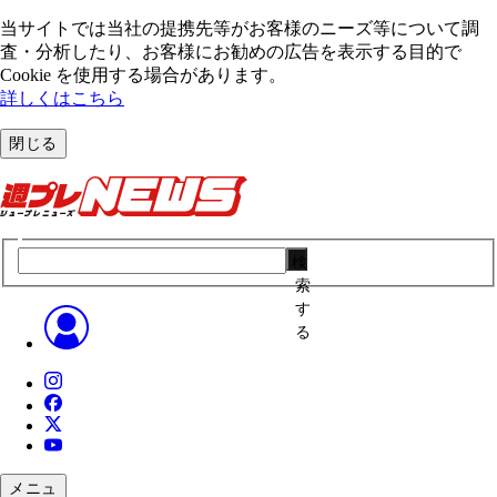
当サイトでは当社の提携先等がお客様のニーズ等について調
査・分析したり、お客様にお勧めの広告を表⽰する⽬的で
Cookie を使⽤する場合があります。
詳しくはこちら
閉じる
検
索
す
る
メニュ